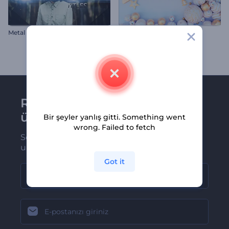
Metal Başlıklar
Neşeli Noel Giriş Videosu
Renderforest bültenine
üye olun
Bir şeyler yanlış gitti. Something went
wrong. Failed to fetch
Son haber ve tekliflerimiz ilk olarak size
ulaşsın
Got it