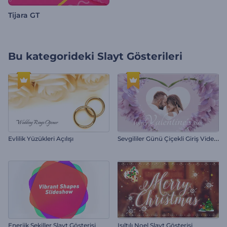
Tijara GT
Bu kategorideki
Slayt Gösterileri
S
evgililer Günü Çiçekli Giriş Videosu
Evlilik Yüzükleri Açılışı
Enerjik Şekiller Slayt Gösterisi
Işıltılı Noel Slayt Gösterisi