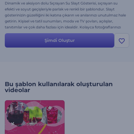
Dinamik ve aksiyon dolu Sıçrayan Su Slayt Gösterisi, sıçrayan su
efekti ve soyut geçişleriyle parlak ve renkli bir şablondur. Slayt
gösterinizin güzelliğini iki katına çıkarın ve anılarınızı unutulmaz hale
getirin. Kişisel ve tatil sunumları, moda ve TV şovları, açılışlar,
tanıtımlar ve çok daha fazlası için idealdir. Kolayca fotoğraflarınızı
yükleyin, metni değiştirin müzik ekleyin ve Renderforest ile
benzersiz ve etkileyici bir slayta sahip olun. Ücretsiz!
Şi̇mdi̇ Oluştur
Bu şablon kullanılarak oluşturulan
videolar