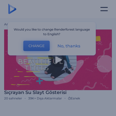
Ana Sayfa
Şablonlar
Sıçrayan Su Slayt Gösterisi
Would you like to change Renderforest language
to English?
No, thanks
CHANGE
Sıçrayan Su Slayt Gösterisi
20
sahneler
39K+
Dışa Aktarmalar
Esnek