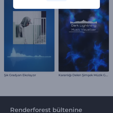
K
aranlığı Delen Şimşek Müzik Görselleştirici
Şık Gradyan Ekolayzır
Renderforest bültenine