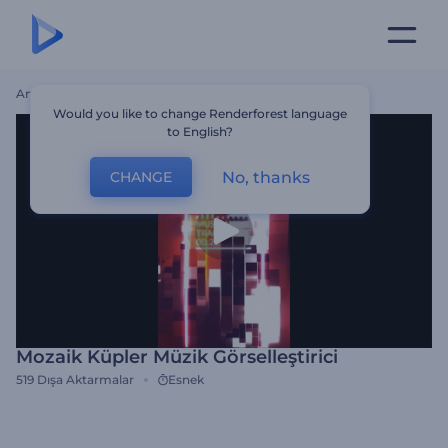
Ana Sayfa
Şablonlar
Mozaik Küpler Müzik Görselleştirici
Would you like to change Renderforest language
to English?
No, thanks
CHANGE
Mozaik Küpler Müzik Görselleştirici
519
Dışa Aktarmalar
Esnek