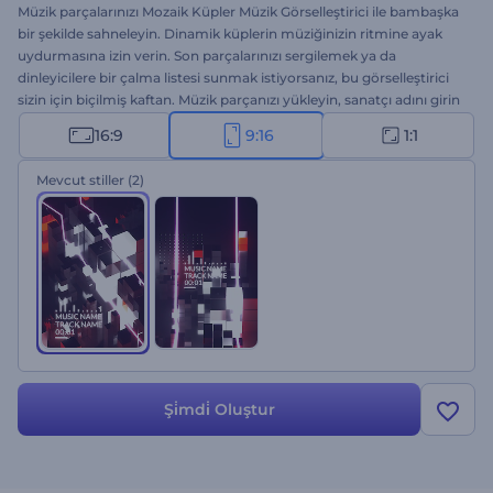
Müzik parçalarınızı Mozaik Küpler Müzik Görselleştirici ile bambaşka
bir şekilde sahneleyin. Dinamik küplerin müziğinizin ritmine ayak
uydurmasına izin verin. Son parçalarınızı sergilemek ya da
dinleyicilere bir çalma listesi sunmak istiyorsanız, bu görselleştirici
sizin için biçilmiş kaftan. Müzik parçanızı yükleyin, sanatçı adını girin
ve büyüleyici bir görsel-işitsel yolculuğa hazır olun. İndirme
16:9
9:16
1:1
sayılarını patlatmak için hemen işe koyulun!
Mevcut stiller
(2)
Şi̇mdi̇ Oluştur