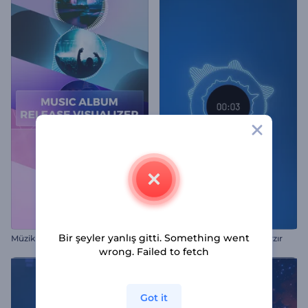
M
üzik Albümü Tanıtımı Görselleştirici
Bir şeyler yanlış gitti. Something went
Dairesel Dalga Şekilli Ekolayzır
wrong. Failed to fetch
Got it