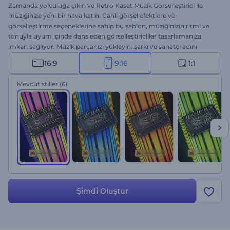
Zamanda yolculuğa çıkın ve Retro Kaset Müzik Görselleştirici ile
müziğinize yeni bir hava katın. Canlı görsel efektlere ve
görselleştirme seçeneklerine sahip bu şablon, müziğinizin ritmi ve
tonuyla uyum içinde dans eden görselleştiricliler tasarlamanıza
imkan sağlıyor. Müzik parçanızı yükleyin, şarkı ve sanatçı adını
ekleyin; sesin ve retro görsellerin kusursuz birleşimiyle dinleyicileri
16:9
9:16
1:1
büyülü bir dünyaya sürükleyin. Müzik reklamları, yeni single ve
albüm lansmanları, nostaljik müzik kanalı tanıtımları vs. için
Mevcut stiller
(6)
mükemmel bir seçenek. Hemen oluşturun; modern ve geleneksel
unsurları bir arada kullanarak harika bir müzik deneyim yaratarak
herkesi kendinizden konuşturun.
Şi̇mdi̇ Oluştur