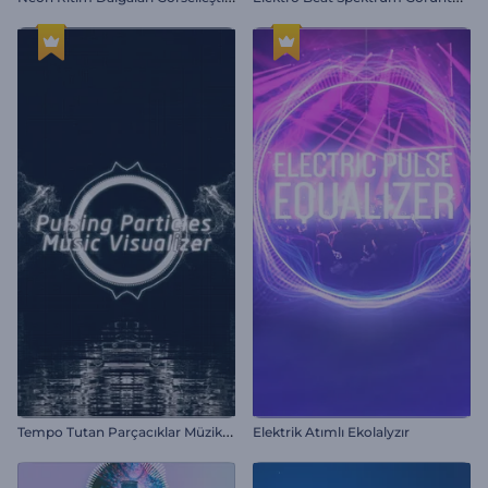
T
empo Tutan Parçacıklar Müzik Görselleştirici
Elektrik Atımlı Ekolalyzır