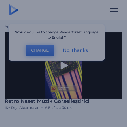
Ana Sayfa
Şablonlar
Retro Kaset Müzik Görselleştirici
Would you like to change Renderforest language
to English?
No, thanks
CHANGE
Retro Kaset Müzik Görselleştirici
1K+
Dışa Aktarmalar
En fazla 30 dk.