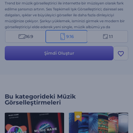
Trend bir müzik görselleştirici ile internette bir müzisyen olarak fark
edilme şansınızı artırın. Ses Tepkimeli Işık Görselleştirici; dairesel ses
dalgaları, ışıklar ve büyüleyici görseller ile daha fazla dinleyiciyi
müziğinize çekiyor. Şarkıyı yüklemek, isminizi girmek ve modern bir
görselleştiriciyi elde ederek yeni single, müzik albümü ya da
parçanızı sunmak bir dakika bile sürmüyor. Tekno, dans, hip-hop,
16:9
9:16
1:1
elektronik müzik tanıtımları ve hatta canlı ses yayınları için ideal. Bu
güçlü görselleştirici ile yaratıcılığınızı konuşturun ve müziğinize level
atlatın!
Şi̇mdi̇ Oluştur
Bu kategorideki
Müzik
Görselleştirmeleri