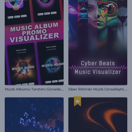
M
üzik Albümü Tanıtımı Görselleştirici
S
iber Ritimler Müzik Görselleştirici