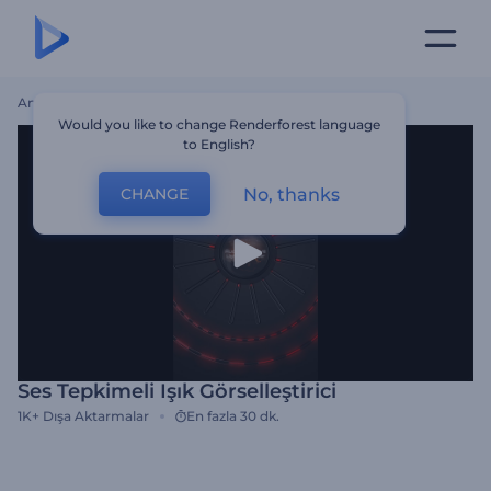
Ana Sayfa
Şablonlar
Ses Tepkimeli Işık Görselleştirici
Would you like to change Renderforest language
to English?
No, thanks
CHANGE
Ses Tepkimeli Işık Görselleştirici
1K+
Dışa Aktarmalar
En fazla 30 dk.