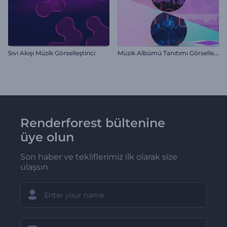
M
üzik Albümü Tanıtımı Görselleştirici
Sıvı Akışı Müzik Görselleştirici
Renderforest bültenine
üye olun
Son haber ve tekliflerimiz ilk olarak size
ulaşsın