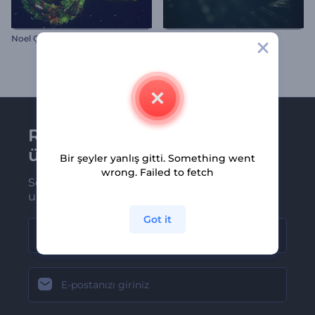
Noel Çelengi Giriş Videosu
DNA Logo
Renderforest bültenine
üye olun
Bir şeyler yanlış gitti. Something went
wrong. Failed to fetch
Son haber ve tekliflerimiz ilk olarak size
ulaşsın
Got it