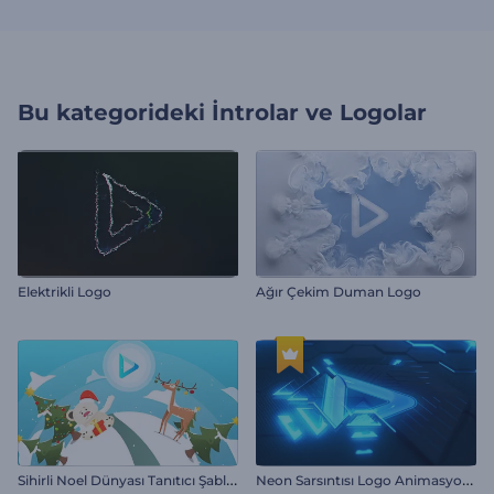
Bu kategorideki
İntrolar ve Logolar
Elektrikli Logo
Ağır Çekim Duman Logo
S
ihirli Noel Dünyası Tanıtıcı Şablonu
N
eon Sarsıntısı Logo Animasyonu