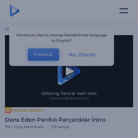
Ana Sayfa
Şablonlar
Dans Eden Parıltılı Parçacıklar İntro
Would you like to change Renderforest language
to English?
No, thanks
CHANGE
Premium Şablon
Dans Eden Parıltılı Parçacıklar İntro
13K+
Dışa Aktarmalar
7 saniye