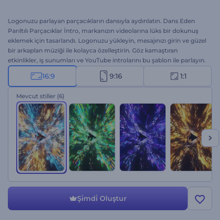
Logonuzu parlayan parçacıkların dansıyla aydınlatın. Dans Eden
Parıltılı Parçacıklar İntro, markanızın videolarına lüks bir dokunuş
eklemek için tasarlandı. Logonuzu yükleyin, mesajınızı girin ve güzel
bir arkaplan müziği ile kolayca özelleştirin. Göz kamaştıran
etkinlikler, iş sunumları ve YouTube introlarını bu şablon ile parlayın.
Sadece birkaç tıklama ile unutulmaz bir intro elde edin!
16:9
9:16
1:1
Mevcut stiller
(6)
Şi̇mdi̇ Oluştur