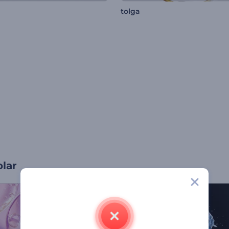
tolga
olar