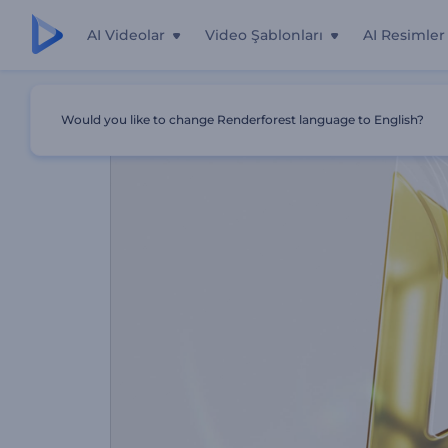
AI Videolar
Video Şablonları
AI Resimler
Ana Sayfa
Şablonlar
Sade Metalik Logo Gösterimi
Would you like to change Renderforest language to English?