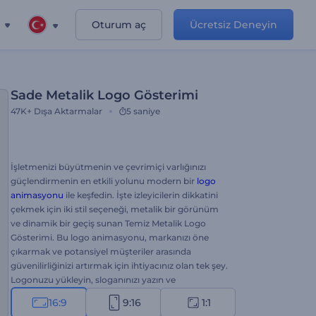
Oturum aç
Ücretsiz Deneyin
Sade Metalik Logo Gösterimi
47K+
Dışa Aktarmalar
5 saniye
İşletmenizi büyütmenin ve çevrimiçi varlığınızı
güçlendirmenin en etkili yolunu modern bir
logo
animasyonu
ile keşfedin. İşte izleyicilerin dikkatini
çekmek için iki stil seçeneği, metalik bir görünüm
ve dinamik bir geçiş sunan Temiz Metalik Logo
Gösterimi. Bu logo animasyonu, markanızı öne
çıkarmak ve potansiyel müşteriler arasında
güvenilirliğinizi artırmak için ihtiyacınız olan tek şey.
Logonuzu yükleyin, sloganınızı yazın ve
profesyonelce canlandırılmış bir logo açılışı için
16:9
9:16
1:1
birkaç dakika bekleyin. Yeni marka tanıtımları, şirket