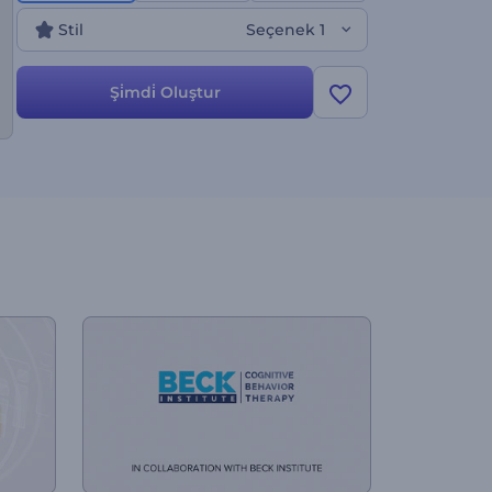
tanıtımları, iş konferansı açılışları, ürün sunumları,
Stil
Seçenek 1
TV reklamları ve çok daha fazlası için mükemmeldir.
Hemen deneyin!
Şi̇mdi̇ Oluştur