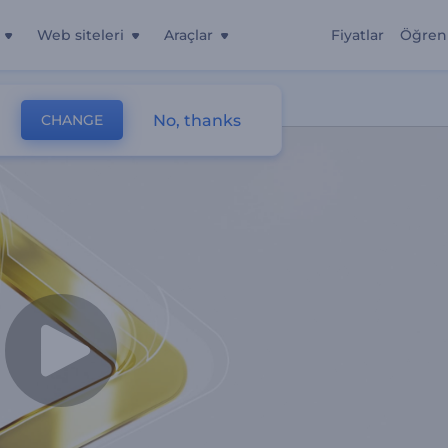
Web siteleri
Araçlar
Fiyatlar
Öğren
No, thanks
CHANGE