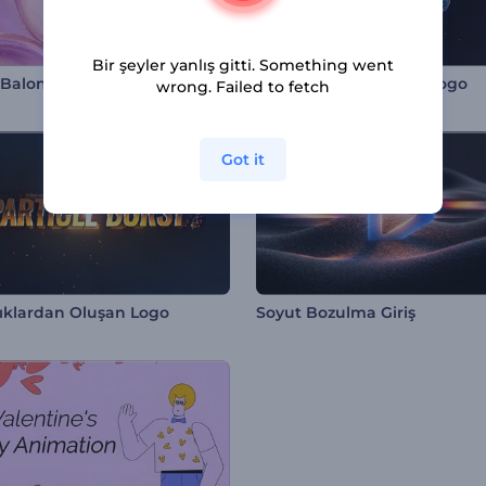
Bir şeyler yanlış gitti. Something went
Balonlar Girişi
Türbülanslı Su Küresi Logo
wrong. Failed to fetch
Got it
ıklardan Oluşan Logo
Soyut Bozulma Giriş