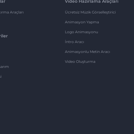
lar
Video Hazırlama Araçları
ırma Araçları
Ücretsiz Müzik Görselleştirici
Animasyon Yapma
Logo Animasyonu
iler
İntro Aracı
Animasyonlu Metin Aracı
Video Oluşturma
sarım
i