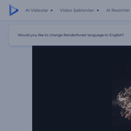
AI Videolar
Video Şablonları
AI Resimler
Ana Sayfa
Şablonlar
Lüks Altın Parçacıklar İntro
Would you like to change Renderforest language to English?