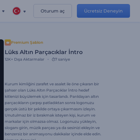
Oturum aç
Ücretsiz Deneyin
Premium Şablon
Lüks Altın Parçacıklar İntro
12K+
Dışa Aktarmalar
7 saniye
Kurum kimliğini zarafet ve asalet ile öne çıkaran bir
şahser olan Lüks Altın Parçacıklar İntro hedef
kitlenizi büyülemek için tasarlandı. Parıldayan altın
parçacıkların çarpışı patladıktan sonra logonuzu
gerçek üstü bir şekilde ortaya çıkarmasını izleyin.
Unutulmaz bir iz bırakmak isteyen kişi, kurum ve
markalar için olmazsa olmaz. Logonuzu yükleyin,
sloganı girin, müzik parçası ya da sesinizi ekleyin ve
benzersiz bir animasyonu dakikalar içinde elde edin.