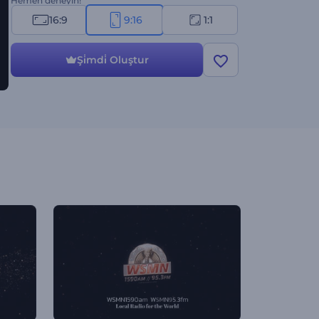
Hemen deneyin!
16:9
9:16
1:1
Şi̇mdi̇ Oluştur