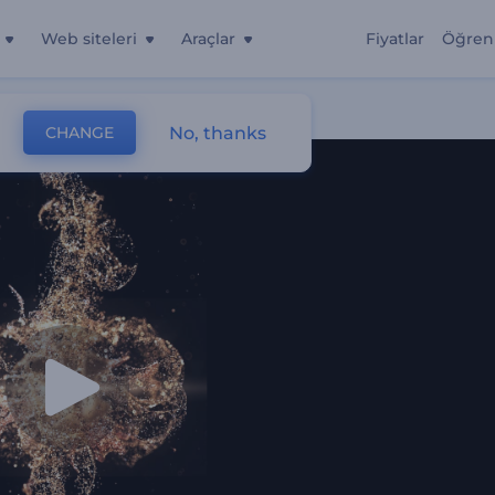
Web siteleri
Araçlar
Fiyatlar
Öğren
No, thanks
CHANGE