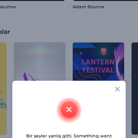
vakumar
Adam Bourne
olar
Bir şeyler yanlış gitti. Something went