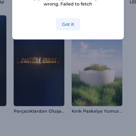
Gökkuşağı Parıltılı Şık Logo
Fener Festivali Animasyonları
şi
wrong. Failed to fetch
Got it
Parçacıklardan Oluşan Logo
Kırık Paskalya Yumurtası İntro