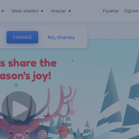
Web siteleri
Araçlar
Fiyatlar
Öğren
деством
No, thanks
CHANGE