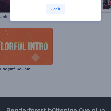
Got it
rıltılı Tipografi
TikTok Profili Tanıtımı
 Tipografi Reklam
Renderforest bültenine üye olun