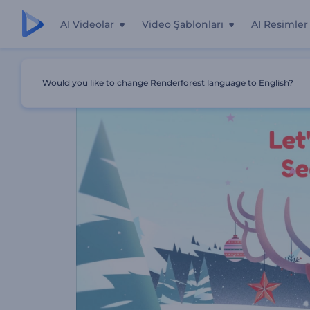
AI Videolar
Video Şablonları
AI Resimler
Ana Sayfa
Şablonlar
Открытка С Новым Годом И Рож
Would you like to change Renderforest language to English?