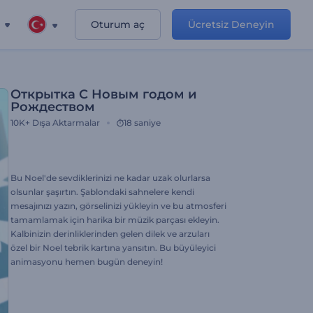
Oturum aç
Ücretsiz Deneyin
Открытка С Новым годом и
Рождеством
10K+
Dışa Aktarmalar
18 saniye
Bu Noel'de sevdiklerinizi ne kadar uzak olurlarsa
olsunlar şaşırtın. Şablondaki sahnelere kendi
mesajınızı yazın, görselinizi yükleyin ve bu atmosferi
tamamlamak için harika bir müzik parçası ekleyin.
Kalbinizin derinliklerinden gelen dilek ve arzuları
özel bir Noel tebrik kartına yansıtın. Bu büyüleyici
animasyonu hemen bugün deneyin!