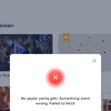
oları
 Ticari Sunum
Şirket Hikaye Tanıtımı
Bir şeyler yanlış gitti. Something went
wrong. Failed to fetch