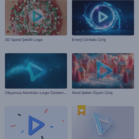
3D Spiral Şekilli Logo
Enerji Girdabı Giriş
O
kyanus Akıntıları Logo Gösterimi
Noel Şeker Diyarı Giriş