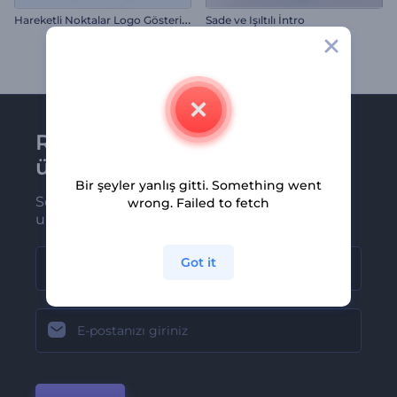
H
areketli Noktalar Logo Gösterimi
Sade ve Işıltılı İntro
Renderforest bültenine
üye olun
Bir şeyler yanlış gitti. Something went
Son haber ve tekliflerimiz ilk olarak size
wrong. Failed to fetch
ulaşsın
Got it