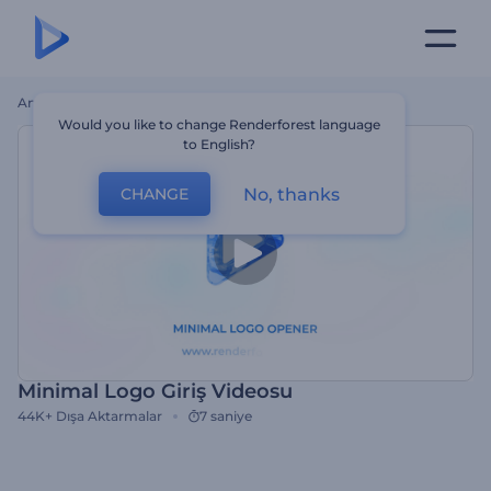
Ana Sayfa
Şablonlar
Minimal Logo Giriş Videosu
Would you like to change Renderforest language
to English?
No, thanks
CHANGE
Minimal Logo Giriş Videosu
44K+
Dışa Aktarmalar
7 saniye