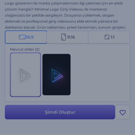
Logo gösterimi ile marka çalışmalarınızın ilgi çekmesi için en etkili
çözüm hangisi? Minimal Logo Giriş Videosu ile markanızı
olağanüstü bir şekilde sergileyin. Dosyanızı yüklemek, slogan
eklemek ve profesyonel giriş videosunu elde etmek yalnızca bir
dakikanızı alacak. Ürün reklamları, şirket tanıtımları, sunum girişleri,
TV reklamları ve diğer projeler için kullanabilirsiniz. Minimal Logo
16:9
9:16
1:1
Giriş Videonuz yalnızca bir tık uzağınızda!
Mevcut stiller
(2)
Şi̇mdi̇ Oluştur