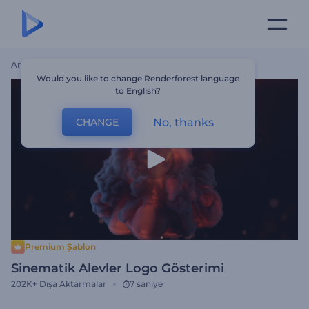
Ana Sayfa
Şablonlar
Sinematik Alevler Logo Gösterimi
Would you like to change Renderforest language
to English?
No, thanks
CHANGE
Premium Şablon
Sinematik Alevler Logo Gösterimi
202K+
Dışa Aktarmalar
7 saniye