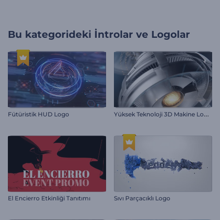
Bu kategorideki
İntrolar ve Logolar
Y
üksek Teknoloji 3D Makine Logo Gösterimi
Fütüristik HUD Logo
El Encierro Etkinliği Tanıtımı
Sıvı Parçacıklı Logo