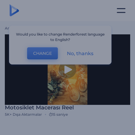
Ana Sayfa
Şablonlar
Motosiklet Macerası Reel
Would you like to change Renderforest language
to English?
No, thanks
CHANGE
Motosiklet Macerası Reel
5K+
Dışa Aktarmalar
15 saniye