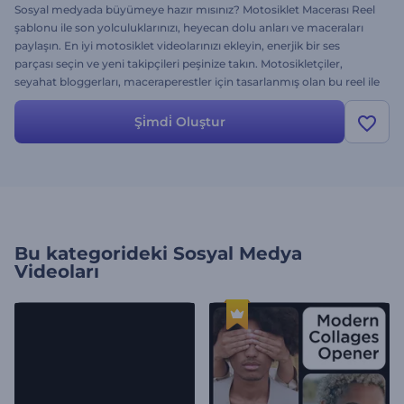
Sosyal medyada büyümeye hazır mısınız? Motosiklet Macerası Reel
şablonu ile son yolculuklarınızı, heyecan dolu anları ve maceraları
paylaşın. En iyi motosiklet videolarınızı ekleyin, enerjik bir ses
parçası seçin ve yeni takipçileri peşinize takın. Motosikletçiler,
seyahat bloggerları, maceraperestler için tasarlanmış olan bu reel ile
izleyici sayısı ve etkileşim için gaza basın. Hemen deneyin!
Şi̇mdi̇ Oluştur
Bu kategorideki
Sosyal Medya
Videoları