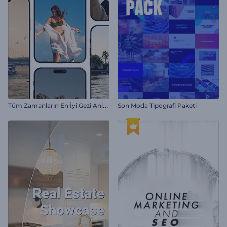
T
üm Zamanların En İyi Gezi Anları
Son Moda Tipografi Paketi