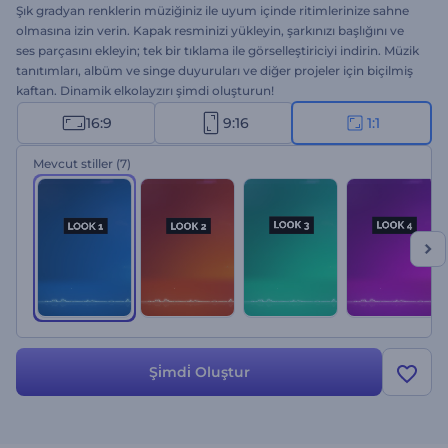
Şık gradyan renklerin müziğiniz ile uyum içinde ritimlerinize sahne
olmasına izin verin. Kapak resminizi yükleyin, şarkınızı başlığını ve
ses parçasını ekleyin; tek bir tıklama ile görselleştiriciyi indirin. Müzik
tanıtımları, albüm ve singe duyuruları ve diğer projeler için biçilmiş
kaftan. Dinamik elkolayzırı şimdi oluşturun!
16:9
9:16
1:1
Mevcut stiller
(7)
Şi̇mdi̇ Oluştur