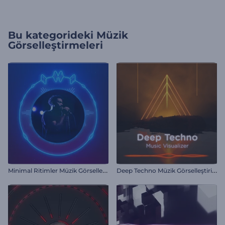
Bu kategorideki
Müzik
Görselleştirmeleri
M
inimal Ritimler Müzik Görselleştirici
D
eep Techno Müzik Görselleştiricisi