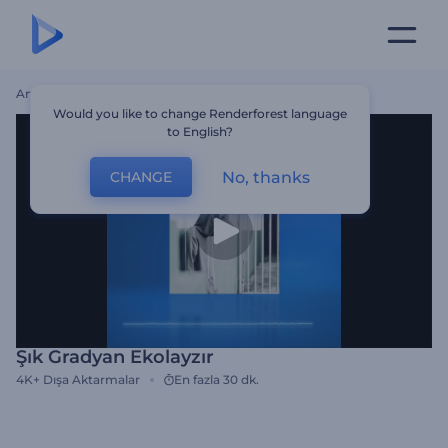
Ana Sayfa
Şablonlar
Şık Gradyan Ekolayzır
Would you like to change Renderforest language
to English?
No, thanks
CHANGE
Şık Gradyan Ekolayzır
4K+
Dışa Aktarmalar
En fazla 30 dk.