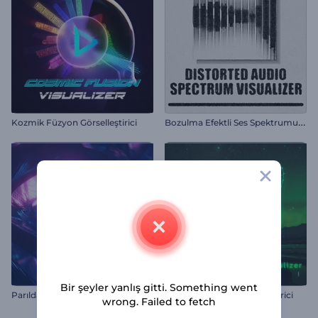
B
ozulma Efektli Ses Spektrumu Görselleştirici
Kozmik Füzyon Görselleştirici
Bir şeyler yanlış gitti. Something went
Parıldayan Tünel Görselleştirici
Elektro Dubstep Görselleştirici
wrong. Failed to fetch