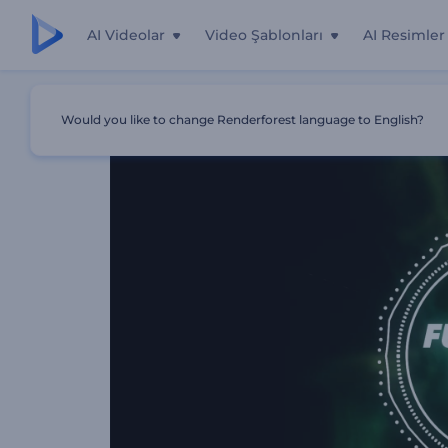
AI Videolar
Video Şablonları
AI Resimler
Ana Sayfa
Şablonlar
Fütüristik Tünel Görselleştirici
Would you like to change Renderforest language to English?