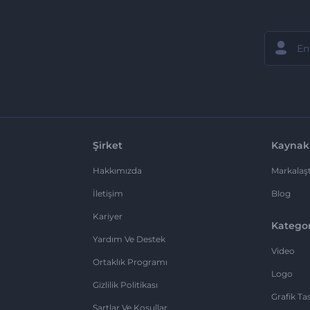
Şirket
Kaynak
Hakkımızda
Markalaşt
İletişim
Blog
Kariyer
Kategor
Yardım Ve Destek
Video
Ortaklık Programı
Logo
Gizlilik Politikası
Grafik Ta
Şartlar Ve Koşullar