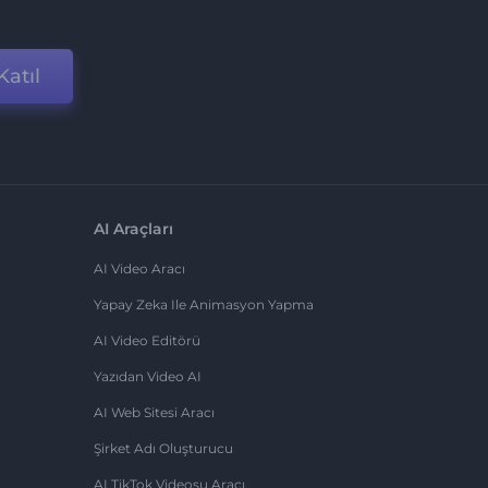
Katıl
AI Araçları
AI Video Aracı
Yapay Zeka Ile Animasyon Yapma
AI Video Editörü
Yazıdan Video AI
AI Web Sitesi Aracı
Şirket Adı Oluşturucu
AI TikTok Videosu Aracı