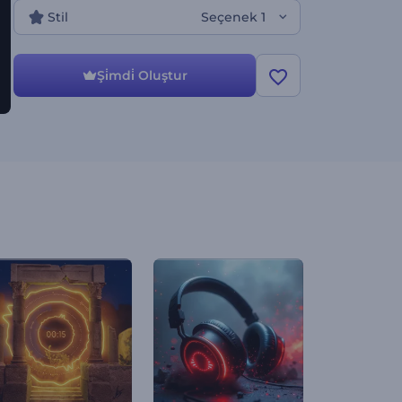
Stil
Seçenek 1
Şi̇mdi̇ Oluştur