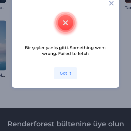
Tempo Tutan Parçacıklar Müzik Görselleştirici
Işıltılı Ritimler Müzik Görselleştirici
Dairesel Dalga Şekilli Ekolayzır
Bir şeyler yanlış gitti. Something went
wrong. Failed to fetch
Got it
Akuatik Müzik Görselleştirici
Neon Çizgili Müzik Görselleştirici
Bozulma Efektli Ses Spektrumu Görselleştirici
Renderforest bültenine üye olun