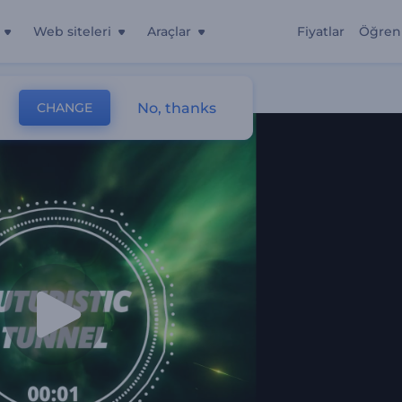
Web siteleri
Araçlar
Fiyatlar
Öğren
No, thanks
CHANGE