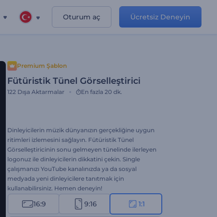
Oturum aç
Ücretsiz Deneyin
Premium Şablon
Fütüristik Tünel Görselleştirici
122
Dışa Aktarmalar
En fazla 20 dk.
Dinleyicilerin müzik dünyanızın gerçekliğine uygun
ritimleri izlemesini sağlayın. Fütüristik Tünel
Görselleştiricinin sonu gelmeyen tünelinde ilerleyen
logonuz ile dinleyicilerin dikkatini çekin. Single
çalışmanızı YouTube kanalınızda ya da sosyal
medyada yeni dinleyicilere tanıtmak için
kullanabilirsiniz. Hemen deneyin!
16:9
9:16
1:1