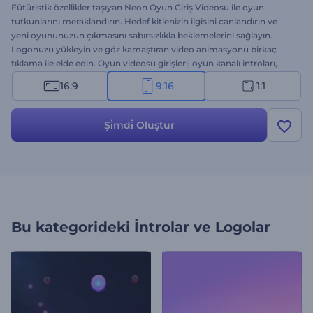
Fütüristik özellikler taşıyan Neon Oyun Giriş Videosu ile oyun
tutkunlarını meraklandırın. Hedef kitlenizin ilgisini canlandırın ve
yeni oyununuzun çıkmasını sabırsızlıkla beklemelerini sağlayın.
Logonuzu yükleyin ve göz kamaştıran video animasyonu birkaç
tıklama ile elde edin. Oyun videosu girişleri, oyun kanalı introları,
oyun fragmanları vb. için ideal. Hemen şimdi deneyin!
16:9
9:16
1:1
Şi̇mdi̇ Oluştur
Bu kategorideki
İntrolar ve Logolar