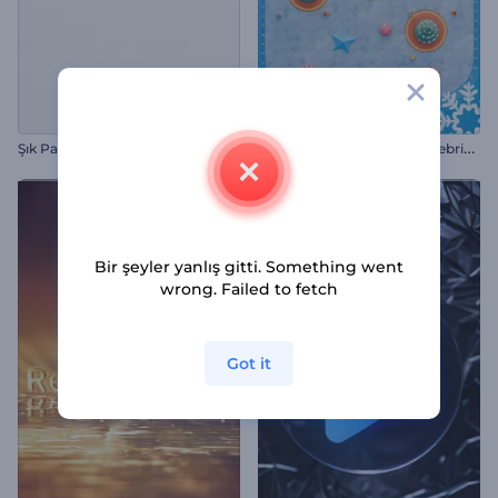
E
ğlenceli Tilt Oyunlu Noel Tebrik Videosu
Şık Parıltı Logo Gösterimi
Bir şeyler yanlış gitti. Something went
wrong. Failed to fetch
Got it