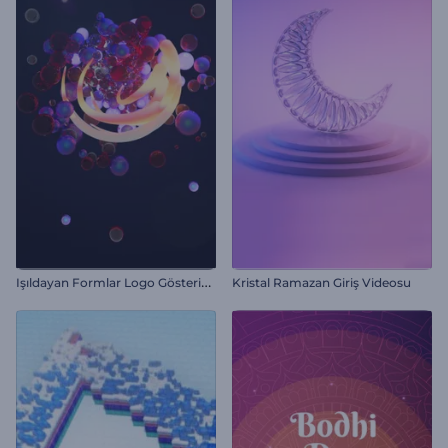
I
şıldayan Formlar Logo Gösterimi
Kristal Ramazan Giriş Videosu