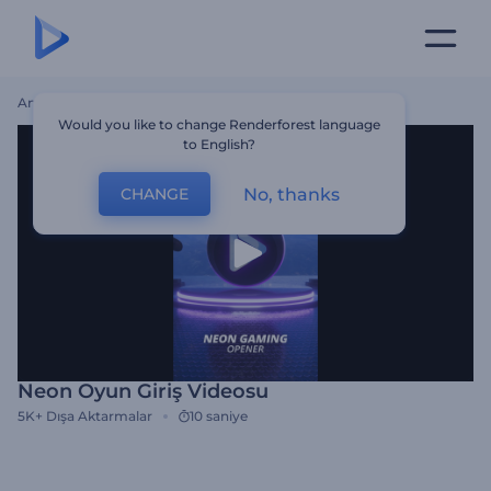
Ana Sayfa
Şablonlar
Neon Oyun Giriş Videosu
Would you like to change Renderforest language
to English?
No, thanks
CHANGE
Neon Oyun Giriş Videosu
5K+
Dışa Aktarmalar
10 saniye