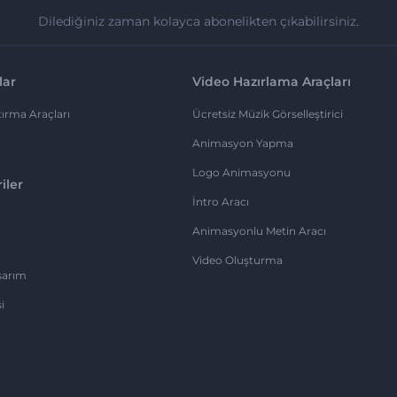
Dilediğiniz zaman kolayca abonelikten çıkabilirsiniz.
lar
Video Hazırlama Araçları
ırma Araçları
Ücretsiz Müzik Görselleştirici
Animasyon Yapma
Logo Animasyonu
iler
İntro Aracı
Animasyonlu Metin Aracı
Video Oluşturma
sarım
i