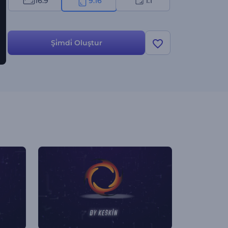
16:9
9:16
1:1
Şi̇mdi̇ Oluştur