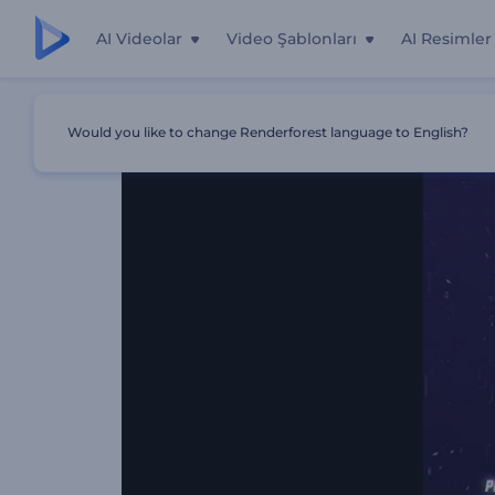
AI Videolar
Video Şablonları
AI Resimler
Ana Sayfa
Şablonlar
Piksellere Ayrılan Logo Gösterimi
Would you like to change Renderforest language to English?