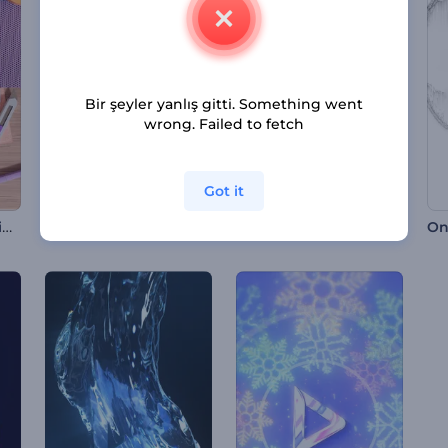
Bir şeyler yanlış gitti. Something went
wrong. Failed to fetch
Got it
DIY Gereçleri Giriş Videosu
Nostaljik Glitch Giriş Videosu
Noel Ağacı Süsü Giriş Videosu