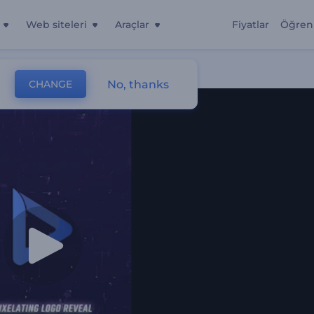
Web siteleri
Araçlar
Fiyatlar
Öğren
No, thanks
CHANGE