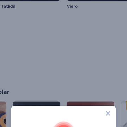
Tatlıdil
Viero
olar