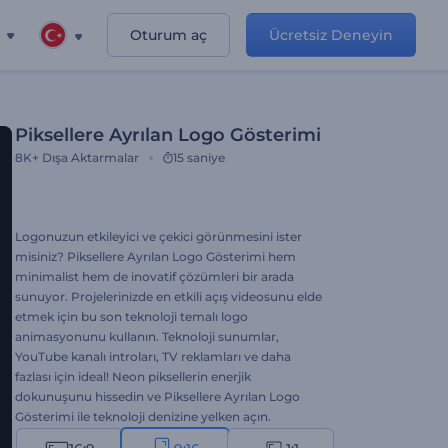
Oturum aç
Ücretsiz Deneyin
Piksellere Ayrılan Logo Gösterimi
8K+
Dışa Aktarmalar
15 saniye
Logonuzun etkileyici ve çekici görünmesini ister
misiniz? Piksellere Ayrılan Logo Gösterimi hem
minimalist hem de inovatif çözümleri bir arada
sunuyor. Projelerinizde en etkili açış videosunu elde
etmek için bu son teknoloji temalı logo
animasyonunu kullanın. Teknoloji sunumlar,
YouTube kanalı introları, TV reklamları ve daha
fazlası için ideal! Neon piksellerin enerjik
dokunuşunu hissedin ve Piksellere Ayrılan Logo
Gösterimi ile teknoloji denizine yelken açın.