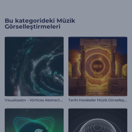
Bu kategorideki
Müzik
Görselleştirmeleri
V
isualizador - Vórtices Abstractos
T
arihi Harabeler Müzik Görselleştirici