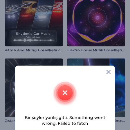
E
lektro House Müzik Görselleştirici
Ritmik Araç Müziği Görselleştirici
Bir şeyler yanlış gitti. Something went
K
ozmik Rasathane Müzik Görselleştirici
Çıstaklı Ritim Görselleştirici
wrong. Failed to fetch