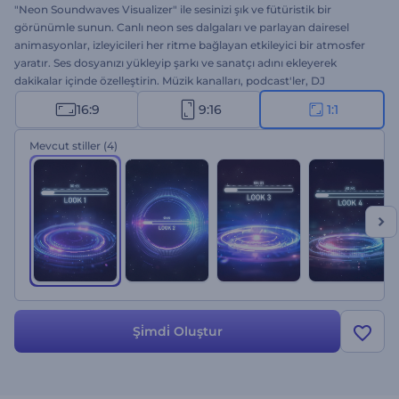
"Neon Soundwaves Visualizer" ile sesinizi şık ve fütüristik bir
görünümle sunun. Canlı neon ses dalgaları ve parlayan dairesel
animasyonlar, izleyicileri her ritme bağlayan etkileyici bir atmosfer
yaratır. Ses dosyanızı yükleyip şarkı ve sanatçı adını ekleyerek
dakikalar içinde özelleştirin. Müzik kanalları, podcast'ler, DJ
tanıtımları ve sesli sunumlar için mükemmeldir. Hemen oluşturun
16:9
9:16
1:1
ve sesinizi görsel enerjiye dönüştürün!
Mevcut stiller
(4)
Şi̇mdi̇ Oluştur