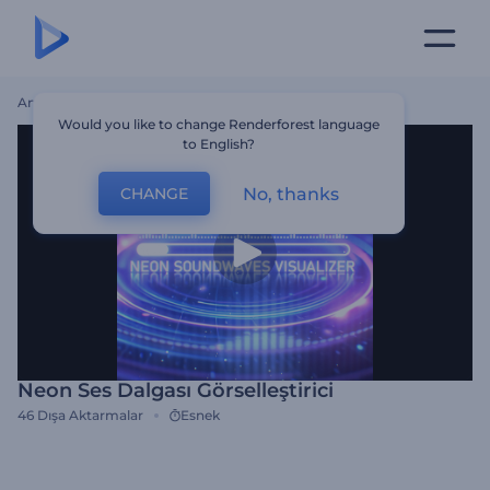
Ana Sayfa
Şablonlar
Neon Ses Dalgası Görselleştirici
Would you like to change Renderforest language
to English?
No, thanks
CHANGE
Neon Ses Dalgası Görselleştirici
46
Dışa Aktarmalar
Esnek