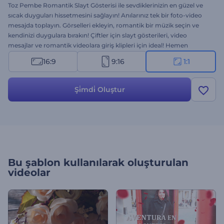
Toz Pembe Romantik Slayt Gösterisi ile sevdiklerinizin en güzel ve
sıcak duyguları hissetmesini sağlayın! Anılarınız tek bir foto-video
mesajda toplayın. Görselleri ekleyin, romantik bir müzik seçin ve
kendinizi duygulara bırakın! Çiftler için slayt gösterileri, video
mesajlar ve romantik videolara giriş klipleri için ideal! Hemen
ücretsiz olarak deneyin ve etrafa sevgi saçın!
16:9
9:16
1:1
Şi̇mdi̇ Oluştur
Bu şablon kullanılarak oluşturulan
videolar