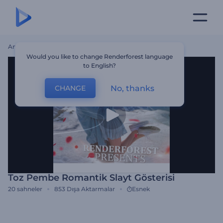
Ana Sayfa
Şablonlar
Toz Pembe Romantik Slayt Gösterisi
Would you like to change Renderforest language
to English?
No, thanks
CHANGE
Toz Pembe Romantik Slayt Gösterisi
20
sahneler
853
Dışa Aktarmalar
Esnek