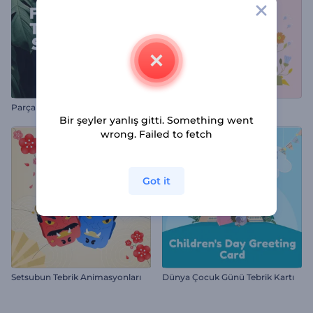
Parçalı Geçişler Slayt Gösterisi
Anneler Günü Animasyonu
Bir şeyler yanlış gitti. Something went
wrong. Failed to fetch
Got it
Setsubun Tebrik Animasyonları
Dünya Çocuk Günü Tebrik Kartı