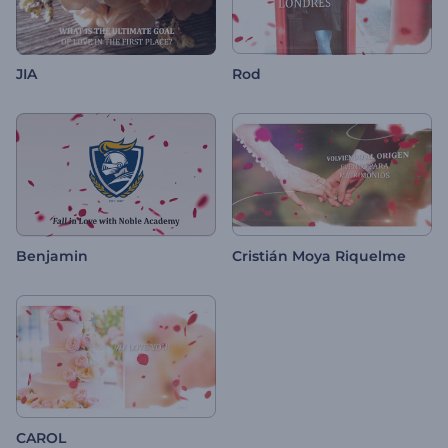
JIA
Rod
Benjamin
Cristián Moya Riquelme
CAROL