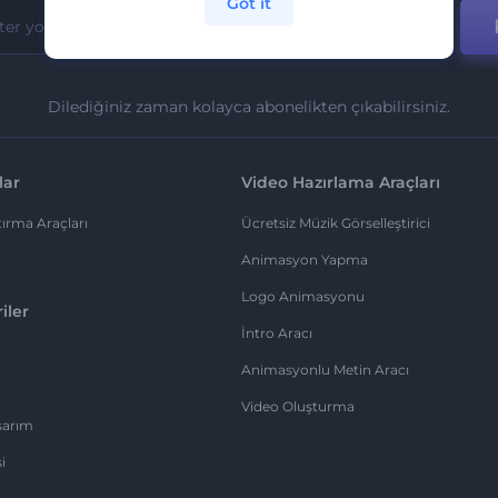
Got it
Dilediğiniz zaman kolayca abonelikten çıkabilirsiniz.
lar
Video Hazırlama Araçları
ırma Araçları
Ücretsiz Müzik Görselleştirici
Animasyon Yapma
Logo Animasyonu
iler
İntro Aracı
Animasyonlu Metin Aracı
Video Oluşturma
sarım
i