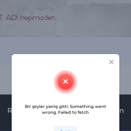
Bir şeyler yanlış gitti. Something went
Renderforest bültenine üye olun
wrong. Failed to fetch
Son haber ve tekliflerimiz ilk olarak size ulaşsın