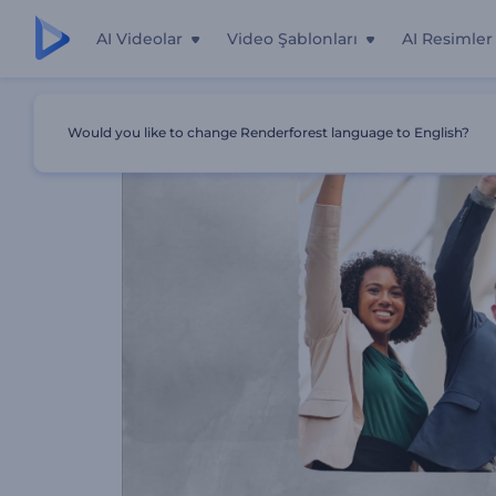
AI Videolar
Video Şablonları
AI Resimler
Ana Sayfa
Şablonlar
İşletmeler İçin Noel Tebrik Kartı
Would you like to change Renderforest language to English?