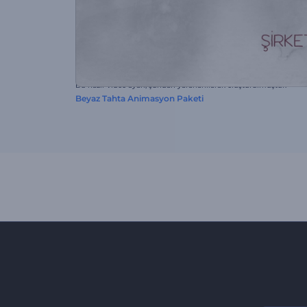
Bu hazır video ayarı, şundan yararlanılarak oluşturulmuştur:
Beyaz Tahta Animasyon Paketi