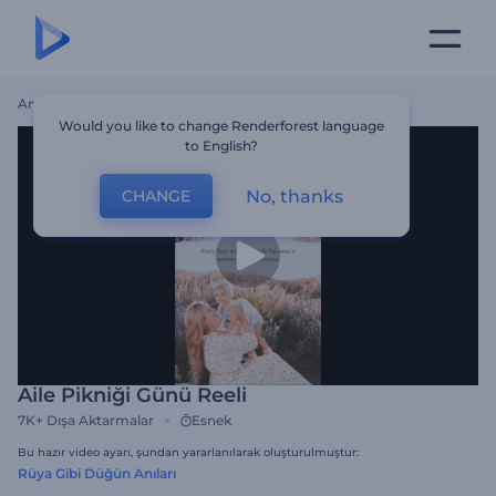
Ana Sayfa
Şablonlar
Aile Pikniği Günü Reeli
Would you like to change Renderforest language
to English?
No, thanks
CHANGE
Aile Pikniği Günü Reeli
7K+
Dışa Aktarmalar
Esnek
Bu hazır video ayarı, şundan yararlanılarak oluşturulmuştur:
Rüya Gibi Düğün Anıları