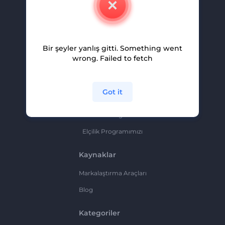
Kariyer
Yardım Ve Destek
Bir şeyler yanlış gitti. Something went
Ortaklık Programı
wrong. Failed to fetch
Gizlilik Politikası
Şartlar Ve Koşullar
Got it
Site Haritası
Ortaklık Programı
Elçilik Programımızı
Kaynaklar
Markalaştırma Araçları
Blog
Kategoriler