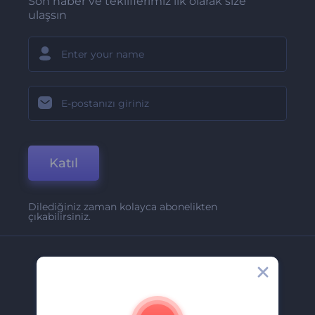
Son haber ve tekliflerimiz ilk olarak size
ulaşsın
Katıl
Dilediğiniz zaman kolayca abonelikten
çıkabilirsiniz.
Şirket
Hakkımızda
İletişim