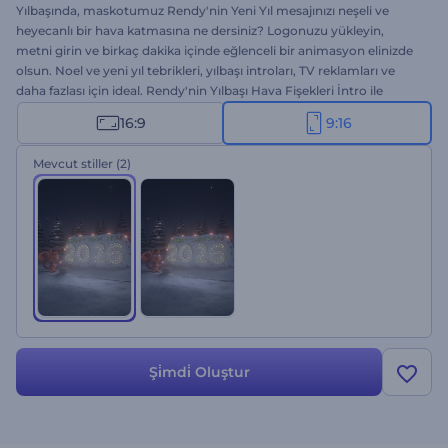
Yılbaşında, maskotumuz Rendy'nin Yeni Yıl mesajınızı neşeli ve
heyecanlı bir hava katmasına ne dersiniz? Logonuzu yükleyin,
metni girin ve birkaç dakika içinde eğlenceli bir animasyon elinizde
olsun. Noel ve yeni yıl tebrikleri, yılbaşı introları, TV reklamları ve
daha fazlası için ideal. Rendy'nin Yılbaşı Hava Fişekleri İntro ile
tebrikleriniz daha özel olsun. Hemen deneyin!
16:9
9:16
Mevcut stiller
(2)
Şi̇mdi̇ Oluştur