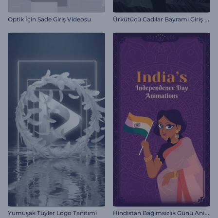
Ü
rkütücü Cadılar Bayramı Giriş Videosu
Optik İçin Sade Giriş Videosu
H
indistan Bağımsızlık Günü Animasyonları
Yumuşak Tüyler Logo Tanıtımı