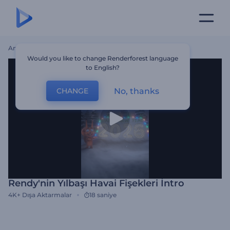
Ana Sayfa
Şablonlar
Rendy'nin Yılbaşı Havai Fişekleri İntro
Would you like to change Renderforest language
to English?
No, thanks
CHANGE
Rendy'nin Yılbaşı Havai Fişekleri İntro
4K+
Dışa Aktarmalar
18 saniye