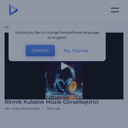
Ana Sayfa
Şablonlar
Ritmik Kulaklık Müzik Görselleştirici
Would you like to change Renderforest language
to English?
No, thanks
CHANGE
Ritmik Kulaklık Müzik Görselleştirici
4K+
Dışa Aktarmalar
Esnek