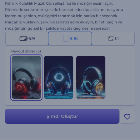
Ritmik Kulaklık Müzik Görselleştirici ile müziğin sesini açın.
Ritimlerle senkronize şekilde hareket eden kulaklık animasyonu
içeren bu şablon, müziğinizi tanıtmak için harika bir seçenek.
Parçanızı yükleyin, şarkı ve sanatçı adını ekleyin, bir stil seçin ve
müziğinizin görsel bir şekilde hayata geçmesini seyredin.
Müzisyenler, DJ'ler, müzik yapımcıları ve YouTuber kanalını yeni
16:9
9:16
1:1
müzik videoları ile güçlendirmek isteyenler için ideal. Hemen
oluşturun, müziğinizi kitlelerle buluşturun.
Mevcut stiller
(3)
Şi̇mdi̇ Oluştur