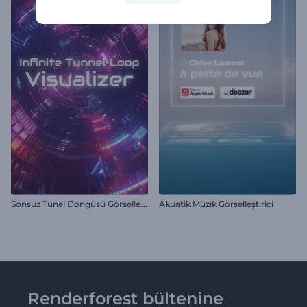
S
onsuz Tünel Döngüsü Görselleştirici
Akuatik Müzik Görselleştirici
Renderforest bültenine