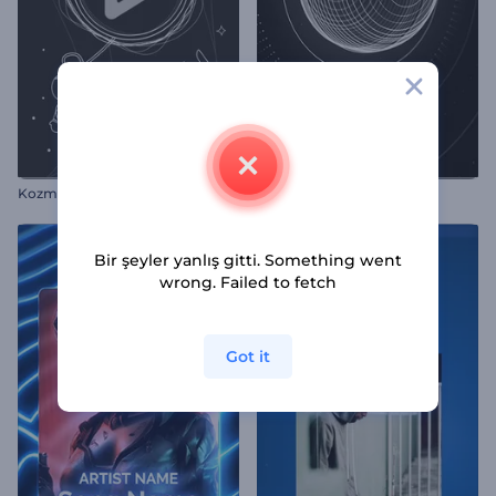
K
ozmik Çizimler Müzik Görselleştirici
Dönen Küre Görselleştirici
Bir şeyler yanlış gitti. Something went
wrong. Failed to fetch
Got it