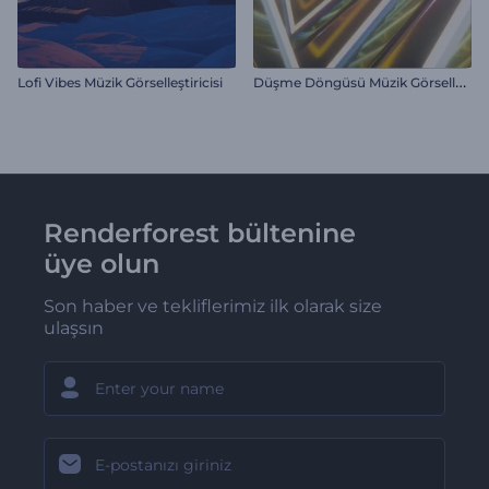
D
üşme Döngüsü Müzik Görselleştirici
Lofi Vibes Müzik Görselleştiricisi
Renderforest bültenine
üye olun
Son haber ve tekliflerimiz ilk olarak size
ulaşsın