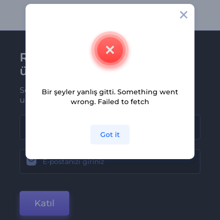
Renderforest bültenine
üye olun
Son haber ve tekliflerimiz ilk olarak size
Bir şeyler yanlış gitti. Something went
ulaşsın
wrong. Failed to fetch
Got it
Katıl