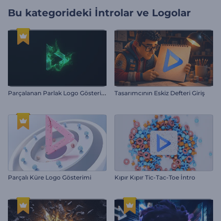
Bu kategorideki
İntrolar ve Logolar
P
arçalanan Parlak Logo Gösterimi
Tasarımcının Eskiz Defteri Giriş
Parçalı Küre Logo Gösterimi
Kıpır Kıpır Tic-Tac-Toe İntro