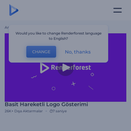
Ana Sayfa
Şablonlar
Basit Hareketli Logo Gösterimi
Would you like to change Renderforest language
to English?
No, thanks
CHANGE
Basit Hareketli Logo Gösterimi
26K+
Dışa Aktarmalar
7 saniye