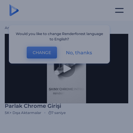
Ana Sayfa
Şablonlar
Parlak Chrome Girişi
Would you like to change Renderforest language
to English?
No, thanks
CHANGE
Parlak Chrome Girişi
5K+
Dışa Aktarmalar
7 saniye