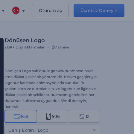
Oturum aç
Ücretsiz Deneyin
Dönüşen Logo
215K+
Dışa Aktarmalar
7 saniye
Dönüşen Logo şablonu logonuzu sunmanın basit
ama dikkat çekici bir yöntemidir. Keskin geçişleriyle
logonuz katlanan animasyonlarla sunulur. Bu
şablon intro ve outrolar için, ve logonuzun ilginç ve
dikkat çekici bir şekilde sunulmasını gerektiren her
durumda kullanıma uygundur. Şimdi deneyin,
ücretsiz.
16:9
9:16
1:1
Geniş Ekran | Logo