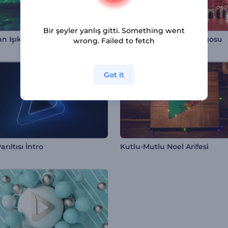
Bir şeyler yanlış gitti. Something went
n Işıklar Giriş Videosu
Yakut Kırmızısı Noel Logosu
wrong. Failed to fetch
Got it
rıltısı İntro
Kutlu-Mutlu Noel Arifesi