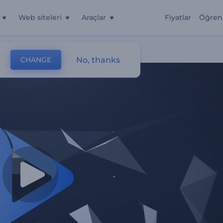
Web siteleri
Araçlar
Fiyatlar
Öğren
No, thanks
CHANGE