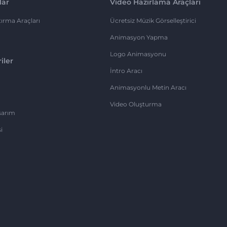
lar
Video Hazırlama Araçları
ırma Araçları
Ücretsiz Müzik Görselleştirici
Animasyon Yapma
Logo Animasyonu
iler
İntro Aracı
Animasyonlu Metin Aracı
Video Oluşturma
sarım
i