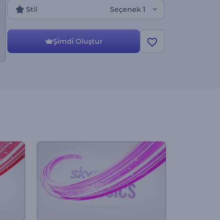
Stil
Seçenek 1
Şi̇mdi̇ Oluştur