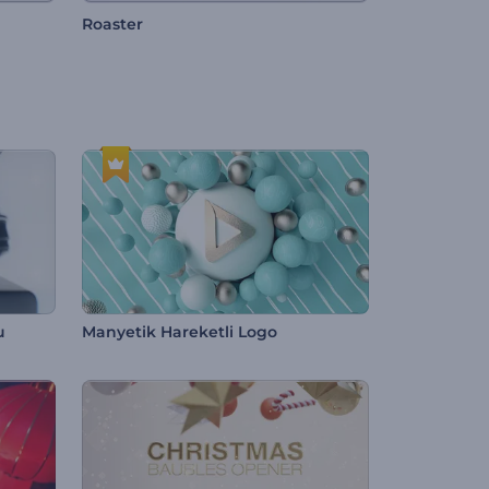
Roaster
u
Manyetik Hareketli Logo