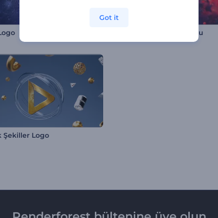
Got it
l Logo
Çin Yeni Yılı Giriş Videosu
 Şekiller Logo
Renderforest bültenine üye olun