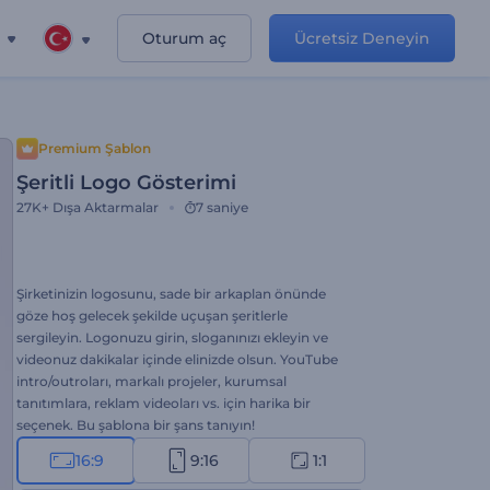
Oturum aç
Ücretsiz Deneyin
Premium Şablon
Şeritli Logo Gösterimi
27K+
Dışa Aktarmalar
7 saniye
Şirketinizin logosunu, sade bir arkaplan önünde
göze hoş gelecek şekilde uçuşan şeritlerle
sergileyin. Logonuzu girin, sloganınızı ekleyin ve
videonuz dakikalar içinde elinizde olsun. YouTube
intro/outroları, markalı projeler, kurumsal
tanıtımlara, reklam videoları vs. için harika bir
seçenek. Bu şablona bir şans tanıyın!
16:9
9:16
1:1