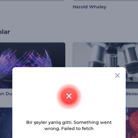
Harold Whaley
olar
Patlayan Duman Logo Gösterimi
Mikroskop Lensi Giriş Videos
Bir şeyler yanlış gitti. Something went
wrong. Failed to fetch