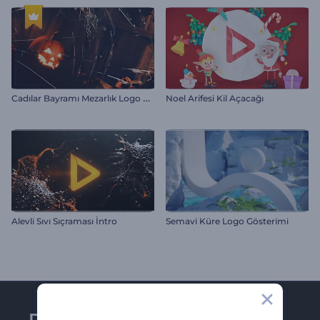
C
adılar Bayramı Mezarlık Logo Gösterimi
Noel Arifesi Kil Açacağı
Alevli Sıvı Sıçraması İntro
Semavi Küre Logo Gösterimi
Renderforest bültenine