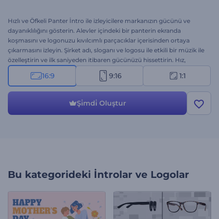
Hızlı ve Öfkeli Panter İntro ile izleyicilere markanızın gücünü ve
dayanıklılığını gösterin. Alevler içindeki bir panterin ekranda
koşmasını ve logonuzu kıvılcımlı parçacıklar içerisinden ortaya
çıkarmasını izleyin. Şirket adı, sloganı ve logosu ile etkili bir müzik ile
özelleştirin ve ilk saniyeden itibaren gücünüzü hissettirin. Hız,
kuvvet ve dayanıklılık gibi mesajları enerjik bir intro ile vermek
16:9
9:16
1:1
isteyen markalar için harika bir seçenek. Hemen oluşturun ve
markanızı güçlü bir şekilde koşturun!
Şi̇mdi̇ Oluştur
Bu kategorideki
İntrolar ve Logolar