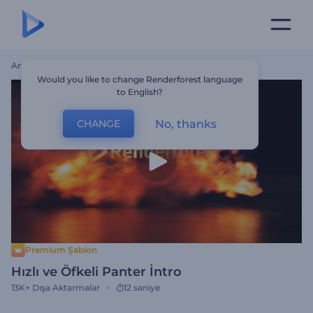
Ana Sayfa
Şablonlar
Hızlı Ve Öfkeli Panter İntro
Would you like to change Renderforest language
to English?
No, thanks
CHANGE
Premium Şablon
Hızlı ve Öfkeli Panter İntro
13K+
Dışa Aktarmalar
12 saniye