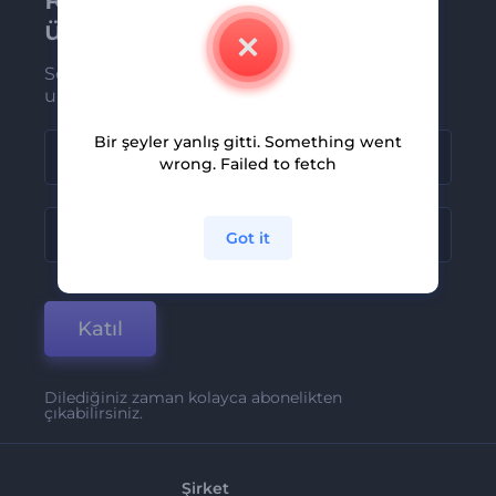
üye olun
Son haber ve tekliflerimiz ilk olarak size
ulaşsın
Bir şeyler yanlış gitti. Something went
wrong. Failed to fetch
Got it
Katıl
Dilediğiniz zaman kolayca abonelikten
çıkabilirsiniz.
Şirket