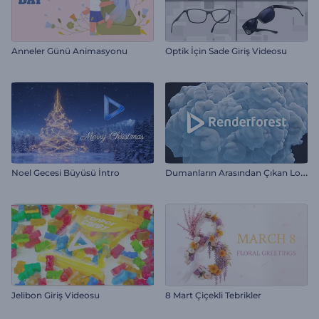
Anneler Günü Animasyonu
Optik İçin Sade Giriş Videosu
D
umanların Arasından Çıkan Logo
Noel Gecesi Büyüsü İntro
Jelibon Giriş Videosu
8 Mart Çiçekli Tebrikler