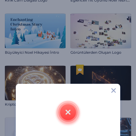
Kırık Cam Dalgası Logo
Büyüleyici Noel Hikayesi İntro
Görüntülerden Oluşan Logo
Kripto Para İntrosu
Kıvılcımlı İntro