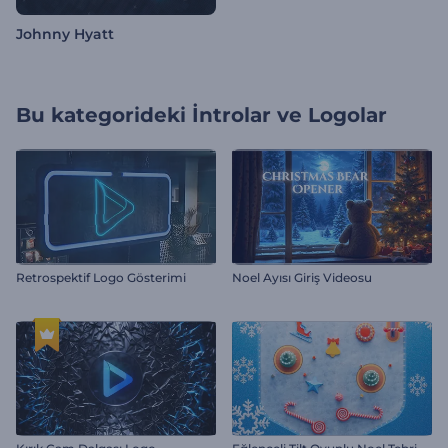
Johnny Hyatt
Bu kategorideki
İntrolar ve Logolar
Retrospektif Logo Gösterimi
Noel Ayısı Giriş Videosu
E
ğlenceli Tilt Oyunlu Noel Tebrik Videosu