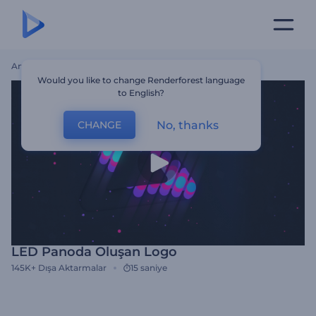
Ana Sayfa
Şablonlar
LED Panoda Oluşan Logo
Would you like to change Renderforest language
to English?
No, thanks
CHANGE
LED Panoda Oluşan Logo
145K+
Dışa Aktarmalar
15 saniye