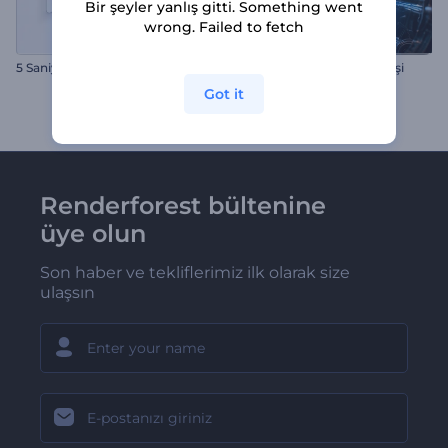
Bir şeyler yanlış gitti. Something went
wrong. Failed to fetch
5 Saniyelik Versiyon
Yasak Biyo Laboratuvar Girişi
Got it
Renderforest bültenine
üye olun
Son haber ve tekliflerimiz ilk olarak size
ulaşsın