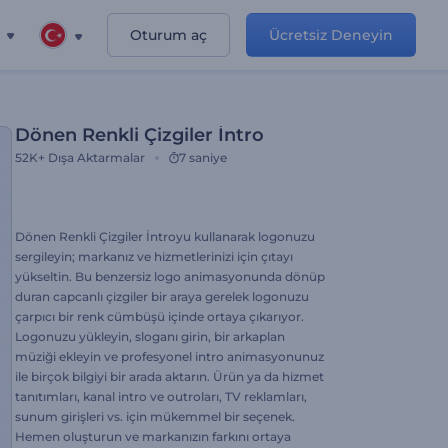
Oturum aç
Ücretsiz Deneyin
Dönen Renkli Çizgiler İntro
52K+
Dışa Aktarmalar
7 saniye
Dönen Renkli Çizgiler İntroyu kullanarak logonuzu
sergileyin; markanız ve hizmetlerinizi için çıtayı
yükseltin. Bu benzersiz logo animasyonunda dönüp
duran capcanlı çizgiler bir araya gerelek logonuzu
çarpıcı bir renk cümbüşü içinde ortaya çıkarıyor.
Logonuzu yükleyin, sloganı girin, bir arkaplan
müziği ekleyin ve profesyonel intro animasyonunuz
ile birçok bilgiyi bir arada aktarın. Ürün ya da hizmet
tanıtımları, kanal intro ve outroları, TV reklamları,
sunum girişleri vs. için mükemmel bir seçenek.
Hemen oluşturun ve markanızın farkını ortaya