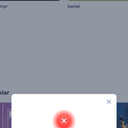
ymyr
Social
olar