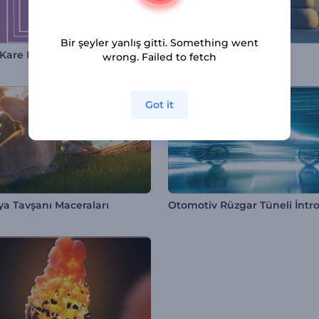
Bir şeyler yanlış gitti. Something went
 Kare Logo
Büyülü Noel Gecesi
wrong. Failed to fetch
Got it
ya Tavşanı Maceraları
Otomotiv Rüzgar Tüneli İntr