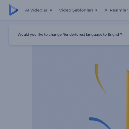
AI Videolar
Video Şablonları
AI Resimler
Ana Sayfa
Şablonlar
Dönen Renkli Çizgiler İntro
Would you like to change Renderforest language to English?