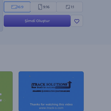
koyun.
16:9
9:16
1:1
Şi̇mdi̇ Oluştur