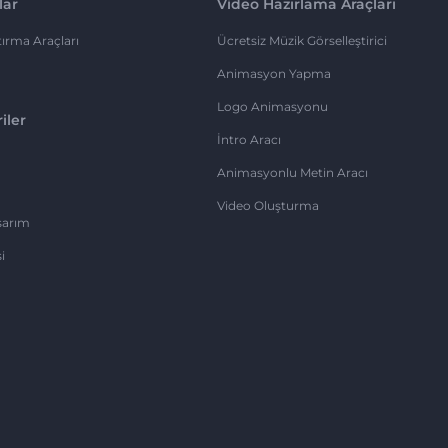
lar
Video Hazırlama Araçları
ırma Araçları
Ücretsiz Müzik Görselleştirici
Animasyon Yapma
Logo Animasyonu
iler
İntro Aracı
Animasyonlu Metin Aracı
Video Oluşturma
sarım
i