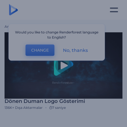
Ana Sayfa
Şablonlar
Dönen Duman Logo Gösterimi
Would you like to change Renderforest language
to English?
No, thanks
CHANGE
Dönen Duman Logo Gösterimi
136K+
Dışa Aktarmalar
7 saniye