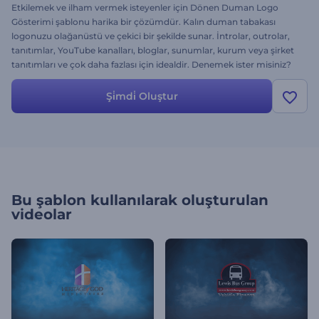
Etkilemek ve ilham vermek isteyenler için Dönen Duman Logo
Gösterimi şablonu harika bir çözümdür. Kalın duman tabakası
logonuzu olağanüstü ve çekici bir şekilde sunar. İntrolar, outrolar,
tanıtımlar, YouTube kanalları, bloglar, sunumlar, kurum veya şirket
tanıtımları ve çok daha fazlası için idealdir. Denemek ister misiniz?
Bırakın duman efekti projenize benzersiz bir görünüm katsın.
Yalnızca logonuzu yükleyin, metni düzenleyin, müzik ekleyin ve
Şi̇mdi̇ Oluştur
muazzam projenize Renderforest sayesinde kavuşun. Ücretsiz!
Bu şablon kullanılarak oluşturulan
videolar