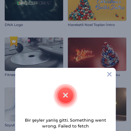
DNA Logo
Hareketli Noel Topları İntro
Fitness Logosu Animasyonu
Noel Ağacı Süsü Giriş Videosu
Bir şeyler yanlış gitti. Something went
Soyut Geometri Logo
Altın Kupa Ödülü Tanıtımı
wrong. Failed to fetch