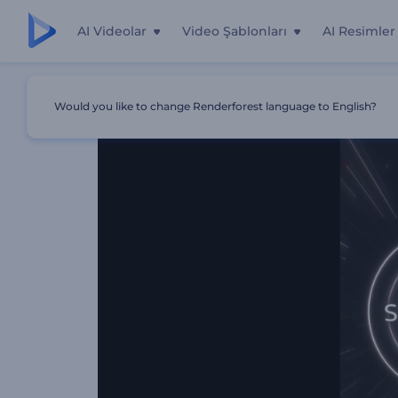
AI Videolar
Video Şablonları
AI Resimler
Ana Sayfa
Şablonlar
Çıstaklı Ritim Görselleştirici
Would you like to change Renderforest language to English?