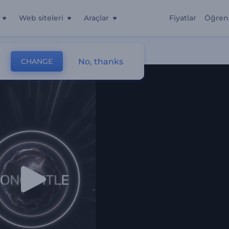
Web siteleri
Araçlar
Fiyatlar
Öğren
No, thanks
CHANGE