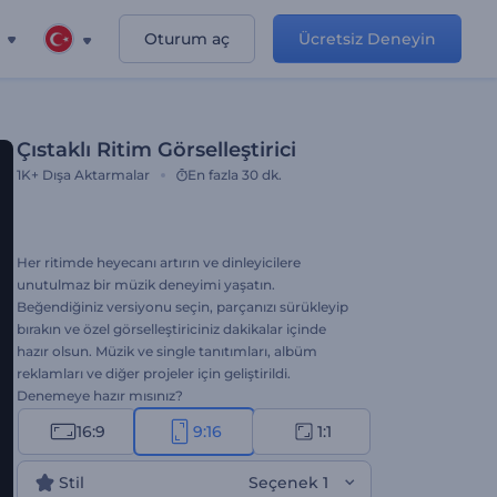
Oturum aç
Ücretsiz Deneyin
Çıstaklı Ritim Görselleştirici
1K+
Dışa Aktarmalar
En fazla 30 dk.
Her ritimde heyecanı artırın ve dinleyicilere
unutulmaz bir müzik deneyimi yaşatın.
Beğendiğiniz versiyonu seçin, parçanızı sürükleyip
bırakın ve özel görselleştiriciniz dakikalar içinde
hazır olsun. Müzik ve single tanıtımları, albüm
reklamları ve diğer projeler için geliştirildi.
Denemeye hazır mısınız?
16:9
9:16
1:1
Stil
Seçenek 1