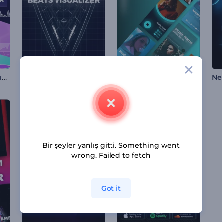
Müzik Albümü Tanıtımı Görselleştirici
Soyut Tekno Ritimleri Görselleştirici
Yeni Albüm Tanıtımı
Bir şeyler yanlış gitti. Something went
wrong. Failed to fetch
Got it