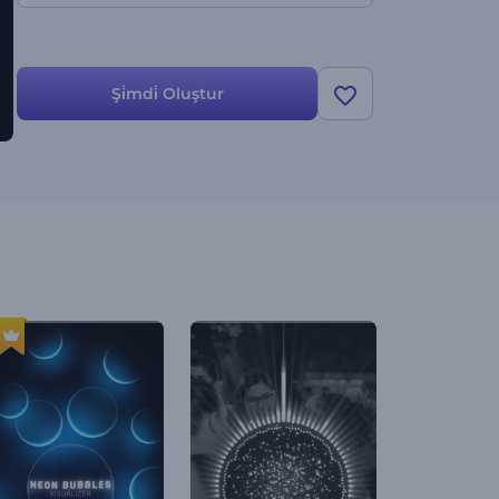
Şi̇mdi̇ Oluştur