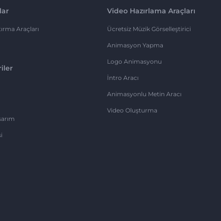
lar
Video Hazırlama Araçları
ırma Araçları
Ücretsiz Müzik Görselleştirici
Animasyon Yapma
Logo Animasyonu
iler
İntro Aracı
Animasyonlu Metin Aracı
Video Oluşturma
sarım
i