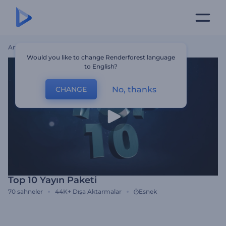
Ana Sayfa
Şablonlar
Top 10 Yayın Paketi
Would you like to change Renderforest language
to English?
No, thanks
CHANGE
Top 10 Yayın Paketi
70
sahneler
44K+
Dışa Aktarmalar
Esnek