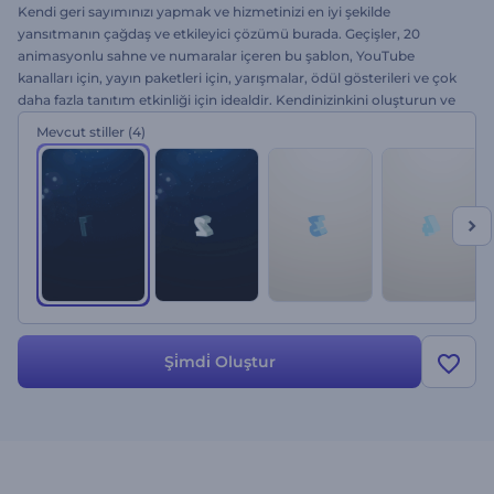
Kendi geri sayımınızı yapmak ve hizmetinizi en iyi şekilde
yansıtmanın çağdaş ve etkileyici çözümü burada. Geçişler, 20
animasyonlu sahne ve numaralar içeren bu şablon, YouTube
kanalları için, yayın paketleri için, yarışmalar, ödül gösterileri ve çok
daha fazla tanıtım etkinliği için idealdir. Kendinizinkini oluşturun ve
ilk sırayı kapın, dosyalarınızı yükleyin, müzik ekleyin ve sahnelerin
Mevcut stiller
(4)
sekansını top 10'u oluşturmak için ayarlayın. Daima ücretsizdir!
Şi̇mdi̇ Oluştur