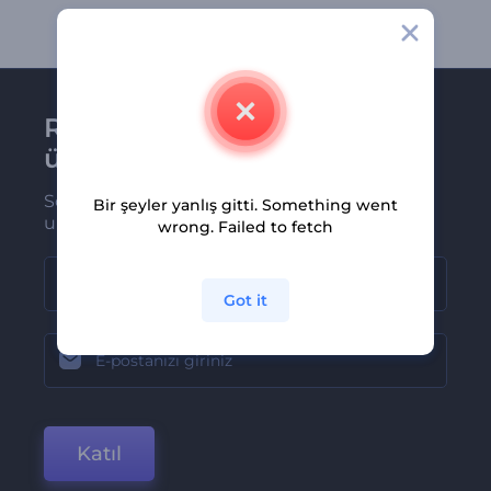
Renderforest bültenine
üye olun
Son haber ve tekliflerimiz ilk olarak size
Bir şeyler yanlış gitti. Something went
ulaşsın
wrong. Failed to fetch
Got it
Katıl