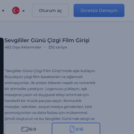
Oturum aç
Ücretsiz Deneyin
Sevgililer Günü Çizgi Film Girişi
482
Dışa Aktarmalar
12 saniye
"Sevgililer Günü Çizgi Film Girişi"mizle aşkı kutlayın.
Büyüleyici çizgi film karakterleri ve eğlenceli
animasyonlar, ilk andan itibaren neşeli ve romantik
bir atmosfer yaratıyor. Logonuzu yükleyin, aşk
mesajınızı yazın ve duygusal etkiyi artırmak için
hareketli bir müzik parçası seçin. Romantik
mesajlar, tebrikler, sosyal medya gönderileri, tatil
promosyonları ve daha fazlası için mükemmel.
Şimdi oluşturun ve bu Sevgililer Günü'nde sevgi ve
mutluluk yayın!
16:9
9:16