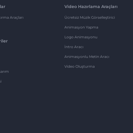
lar
Video Hazırlama Araçları
ırma Araçları
Ücretsiz Müzik Görselleştirici
Animasyon Yapma
Logo Animasyonu
iler
İntro Aracı
Animasyonlu Metin Aracı
Video Oluşturma
sarım
i