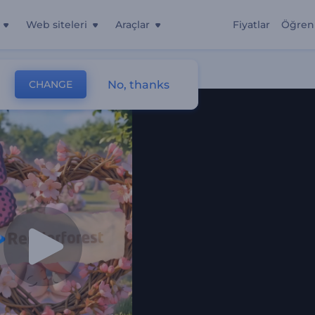
Web siteleri
Araçlar
Fiyatlar
Öğren
No, thanks
CHANGE