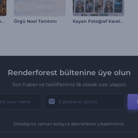
Ramazan Giriş Videosu
Kayan Fotoğraf Kareleri İntrosu
Örgü Noel Tanıtımı
Renderforest bültenine üye olun
Son haber ve tekliflerimiz ilk olarak size ulaşsın
Dilediğiniz zaman kolayca abonelikten çıkabilirsiniz.