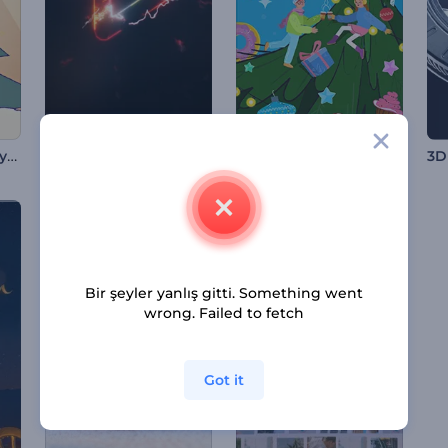
Çizgi Film Noel Hediyesi Girişi
Elektrikli Glitch Logo Gösterimi
Neşeli Noel Animasyonları
Bir şeyler yanlış gitti. Something went
wrong. Failed to fetch
Got it