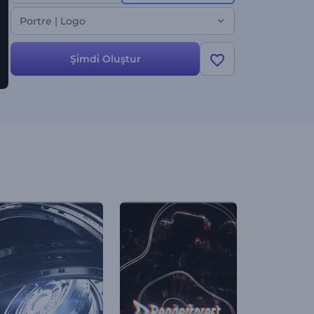
Portre | Logo
Şi̇mdi̇ Oluştur