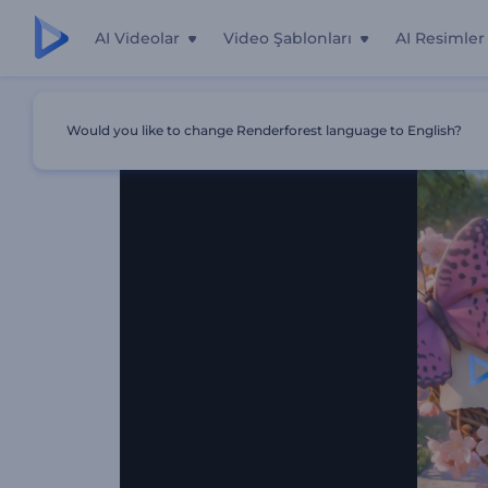
AI Videolar
Video Şablonları
AI Resimler
Ana Sayfa
Şablonlar
Sevgililer Günü Çizgi Film Girişi
Would you like to change Renderforest language to English?