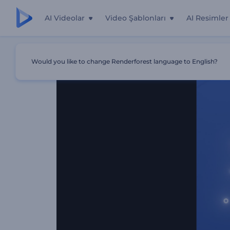
AI Videolar
Video Şablonları
AI Resimler
Ana Sayfa
Şablonlar
Oyun Kanalı Canlı Giriş Videosu
Would you like to change Renderforest language to English?