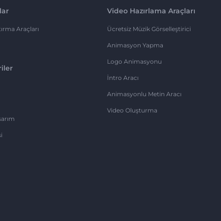
lar
Video Hazırlama Araçları
ırma Araçları
Ücretsiz Müzik Görselleştirici
Animasyon Yapma
Logo Animasyonu
iler
İntro Aracı
Animasyonlu Metin Aracı
Video Oluşturma
sarım
i