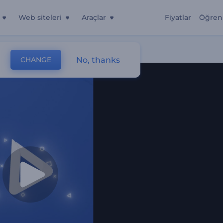
Web siteleri
Araçlar
Fiyatlar
Öğren
No, thanks
CHANGE