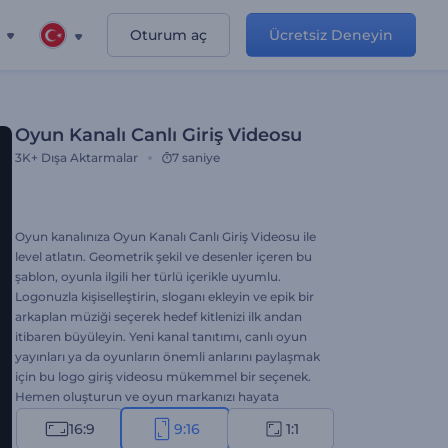
Oturum aç
Ücretsiz Deneyin
Oyun Kanalı Canlı Giriş Videosu
3K+
Dışa Aktarmalar
7 saniye
Oyun kanalınıza Oyun Kanalı Canlı Giriş Videosu ile
level atlatın. Geometrik şekil ve desenler içeren bu
şablon, oyunla ilgili her türlü içerikle uyumlu.
Logonuzla kişiselleştirin, sloganı ekleyin ve epik bir
arkaplan müziği seçerek hedef kitlenizi ilk andan
itibaren büyüleyin. Yeni kanal tanıtımı, canlı oyun
yayınları ya da oyunların önemli anlarını paylaşmak
için bu logo giriş videosu mükemmel bir seçenek.
Hemen oluşturun ve oyun markanızı hayata
geçirin!
16:9
9:16
1:1