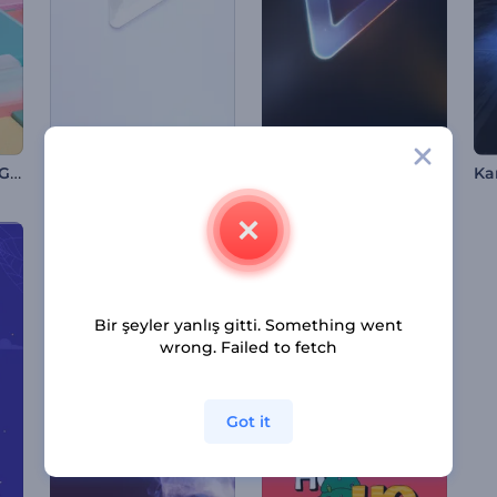
Kinetik Toplar Logo Gösterimi
Neon Spot Işıkları Giriş Videosu
5 Saniyelik Versiyon
Bir şeyler yanlış gitti. Something went
wrong. Failed to fetch
Got it