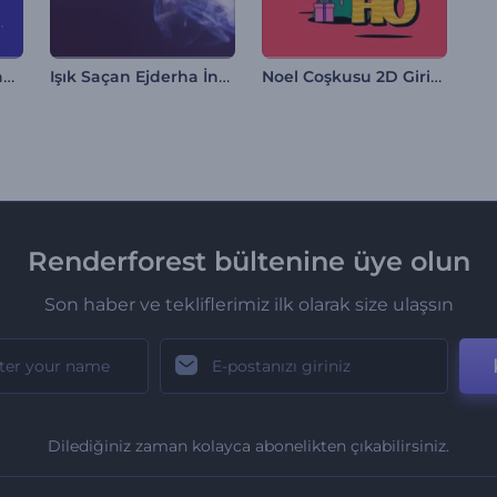
Ürkütücü Cadılar Bayramı Animasyonları
Işık Saçan Ejderha İntro
Noel Coşkusu 2D Giriş Videosu
Renderforest bültenine üye olun
Son haber ve tekliflerimiz ilk olarak size ulaşsın
Dilediğiniz zaman kolayca abonelikten çıkabilirsiniz.