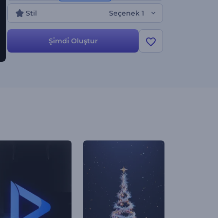
Stil
Seçenek 1
Şi̇mdi̇ Oluştur