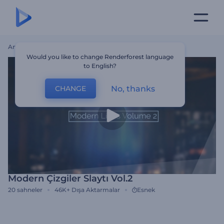
Ana Sayfa
Şablonlar
Modern Çizgiler Slaytı Vol.2
Would you like to change Renderforest language
to English?
No, thanks
CHANGE
Modern Çizgiler Slaytı Vol.2
20
sahneler
46K+
Dışa Aktarmalar
Esnek