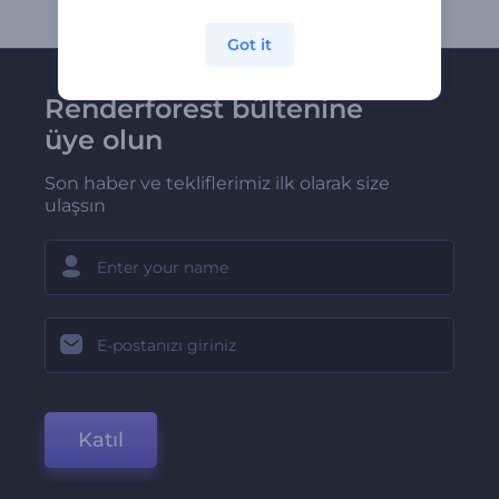
Got it
Renderforest bültenine
üye olun
Son haber ve tekliflerimiz ilk olarak size
ulaşsın
Katıl