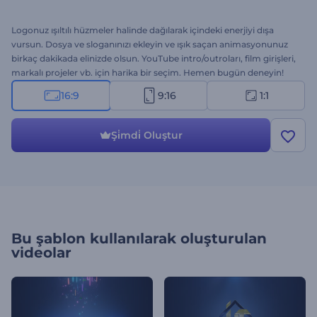
Logonuz ışıltılı hüzmeler halinde dağılarak içindeki enerjiyi dışa
vursun. Dosya ve sloganınızı ekleyin ve ışık saçan animasyonunuz
birkaç dakikada elinizde olsun. YouTube intro/outroları, film girişleri,
markalı projeler vb. için harika bir seçim. Hemen bugün deneyin!
16:9
9:16
1:1
Şi̇mdi̇ Oluştur
Bu şablon kullanılarak oluşturulan
videolar