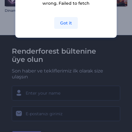
wrong. Failed to fetch
Dinamik Neon Şekiller İntro
Hoş Geldin Yeni Yıl
Got it
Renderforest bültenine
üye olun
Son haber ve tekliflerimiz ilk olarak size
ulaşsın