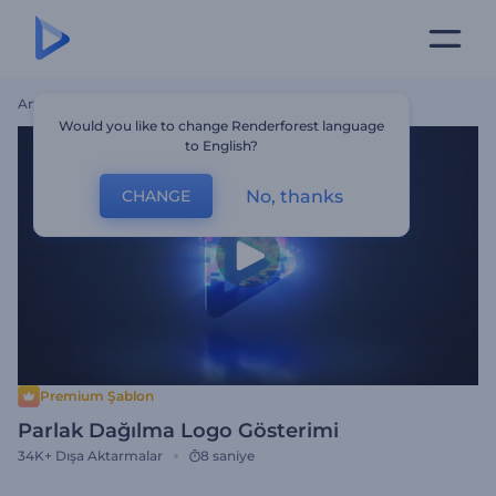
Ana Sayfa
Şablonlar
Parlak Dağılma Logo Gösterimi
Would you like to change Renderforest language
to English?
No, thanks
CHANGE
Premium Şablon
Parlak Dağılma Logo Gösterimi
34K+
Dışa Aktarmalar
8 saniye