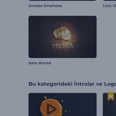
Omebe Emehebe
Liviu V
Isaia Munaò
Bu kategorideki
İntrolar ve Log