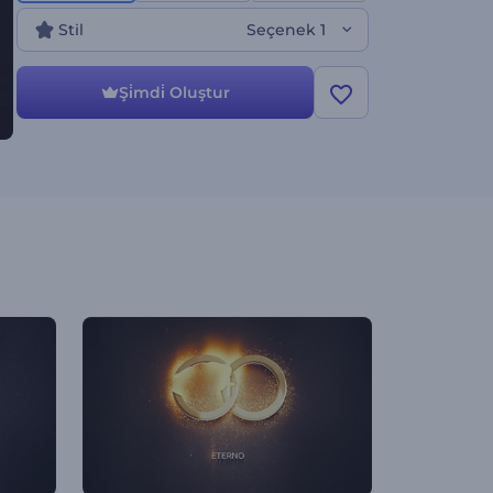
Stil
Seçenek 1
Şi̇mdi̇ Oluştur