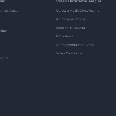
lar
Video Hazırlama Araçları
ırma Araçları
Ücretsiz Müzik Görselleştirici
Animasyon Yapma
Logo Animasyonu
iler
İntro Aracı
Animasyonlu Metin Aracı
Video Oluşturma
sarım
i