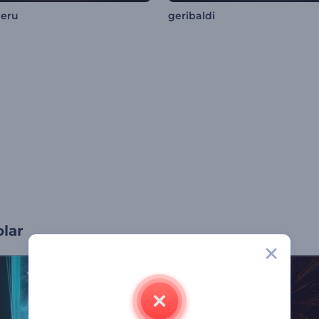
ieru
geribaldi
olar