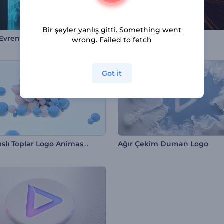
Bir şeyler yanlış gitti. Something went
ı Evren Logo Gösterimi
Alevli Logo Gösterimi
wrong. Failed to fetch
Got it
Mıknatıslı Toplar Logo Animasyonu
Ağır Çekim Duman Logo