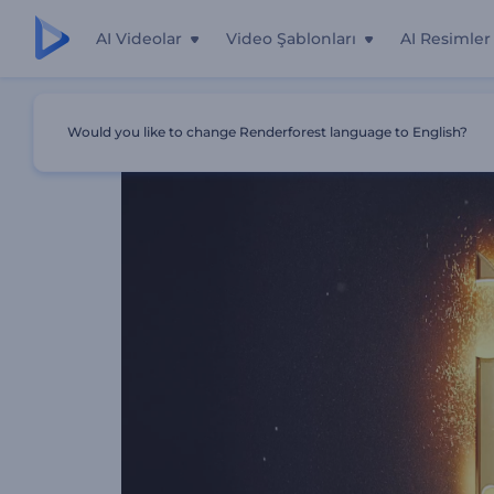
AI Videolar
Video Şablonları
AI Resimler
Ana Sayfa
Şablonlar
Kaynakçı Logo Gösterimi
Would you like to change Renderforest language to English?