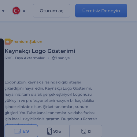
Oturum aç
Ücretsiz Deneyin
Premium Şablon
Kaynakçı Logo Gösterimi
60K+
Dışa Aktarmalar
7 saniye
Logonuzun, kaynak sırasındaki gibi ateşler
çıkardığını hayal edin. Kaynakçı Logo Gösterimi,
hayalinizi tam olarak gerçekleştiriyor! Logonuzu
yükleyin ve profesyonel animasyon birkaç dakika
içinde elinizde olsun. Şirket tanıtımları, sunum
girişleri, YouTube kanalı tanıtımları ve daha fazlası
için ideal İzleyicilerinizi şaşırtın. Bu şablonu ücretsiz
olarak deneyin!
16:9
9:16
1:1