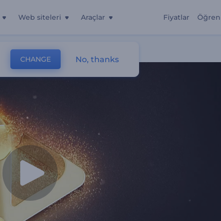
Web siteleri
Araçlar
Fiyatlar
Öğren
No, thanks
CHANGE