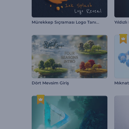
Mürekkep Sıçraması Logo Tanıtımı
Yıldızl
Dört Mevsim Giriş