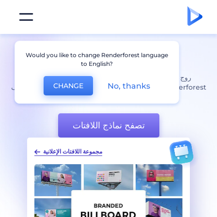
نماذج
لافتات
احترافية
Would you like to change Renderforest language
to English?
روج لعلامتك التجارية باستخدام نماذج اللافتات والإعلانات من
No, thanks
CHANGE
Renderforest. ابدأ تنفيذ سيناريوهات واقعية كي تعرض لعملائك كيف
ستبدو إعلاناتهم عند طباعتها.
تصفح نماذج اللافتات
 الإعلانية
مجموعة لافتات الطريق السريع