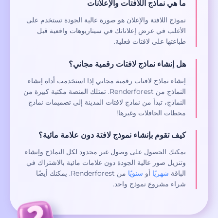
ما هي نماذج اللافتات والإعلانات
نموذج اللافتة والإعلان هو صورة عالية الجودة تستخدم على
الأغلب في عرض إعلاناتك في سيناريوهات واقعية قبل
طباعتها على لافتات فعلية.
هل إنشاء نماذج لافتات رقمية مجاني؟
إنشاء نماذج لافتات رقمية مجاني إذا استخدمت أداة إنشاء
النماذج من Renderforest. تمتلك المنصة مكتبة كبيرة من
النماذج، تبدأ من نماذج لافتات المدينة إلى تصميمات نماذج
محطات الحافلات وغيرها!
كيف تقوم بإنشاء نموذج لافتة دون علامة مائية؟
يمكنك الحصول على وصول غير محدود لكل النماذج وإنشاء
وتنزيل صور عالية الجودة دون علامات مائية بالاشتراك في
الباقة
شهريًا
أو
سنويًا
من Renderforest. يمكنك أيضًا
شراء مشروع نموذج واحد.