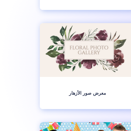
انشئ
‫معرض صور الأزهار‬
انشئ