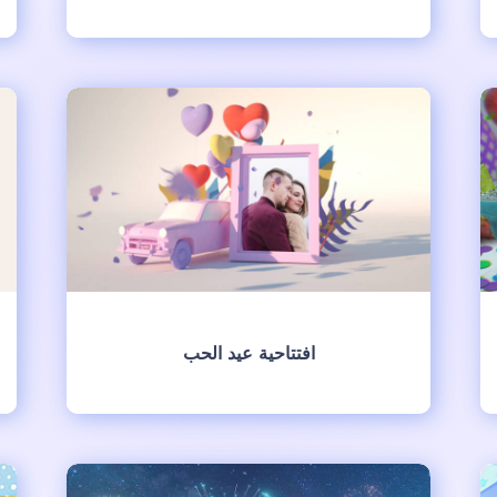
انشئ
افتتاحية عيد الحب
انشئ