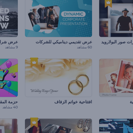
ت صور البولارويد
عرض تقديمي ديناميكي للشركات
عرض شرائح 
60 مشاهد
9 مشاهد
ة
افتتاحية خواتم الزفاف
حزمة المقاط
40 مشاهد