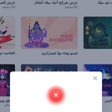
عيد ميلاد
عرض شرائح أعياد ميلاد أطفال
عرض الشرائ
60 مشاهد
20 مشاهد
فيديو تهنئة مها شيفراتري
افتتاحية ع
انيس
مقاطع شابات شالوم
مقاطع يوم 
5 مشاهد