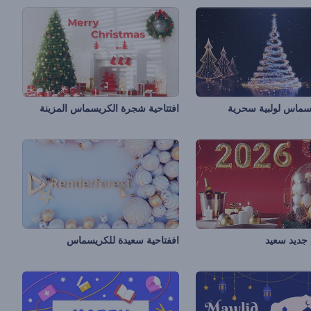
ماس لولبية سحرية
افتتاحية شجرة الكريسماس المزينة
م جديد سعيد
اففتاحية سعيدة للكريسماس