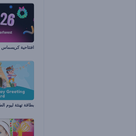
افتتاحية كريسماس ح
بطاقة تهنئة ليوم الط