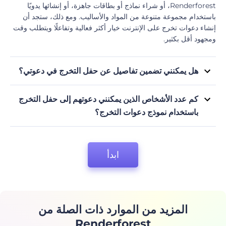
Renderforest، أو شراء نماذج أو بطاقات جاهزة، أو إنشائها يدويًا
باستخدام مجموعة متنوعة من المواد والأساليب. ومع ذلك، ستجد أن
إنشاء دعوات تخرج على الإنترنت خيار أكثر فعالية وتفاعلًا ويتطلب وقت
ومجهود أقل بكثير.
هل يمكنني تضمين تفاصيل عن حفل التخرج في دعوتي؟
نعم، يمكنك تضمين تفاصيل عن حفل التخرج في دعوتك، مثل التاريخ
والوقت والموقع وأي تعليمات خاصة للضيوف. دعواتنا للتخرج قابلة
كم عدد الأشخاص الذين يمكنني دعوتهم إلى حفل التخرج
للتخصيص، وبذلك يمكنك تحرير أي جزء منها بسهولة كما تشاء.
باستخدام نموذج دعوات التخرج؟
لا يوجد حد لعدد الأشخاص الذين يمكنك دعوتهم إلى حفل التخرج
باستخدام دعوة التخرج، كما يمكنك مشاركة الدعوات بسهولة مع أكبر
عدد ممكن من الأشخاص كما تشاء عبر البريد الإلكتروني أو وسائل
ابدأ
التواصل الاجتماعي أو غيرها من القنوات الإلكترونية.
المزيد من الموارد ذات الصلة من
Renderforest