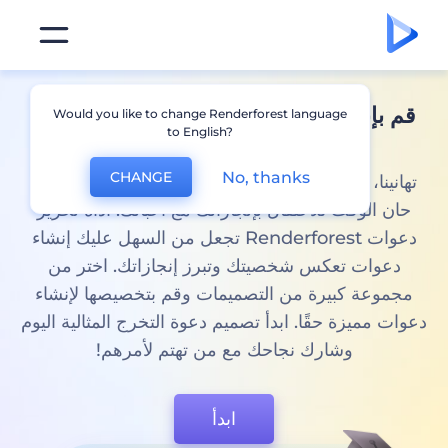
قم بإنشاء
دعوات تخرج
وإعلانات في دقائق
Would you like to change Renderforest language
to English?
مع Renderforest
No, thanks
CHANGE
تهانينا، لقد تخرجت! لتجني ثمار العمل الشاق والتفاني،
حان الوقت للاحتفال بإنجازاتك مع أحبائك. أداة تحرير
دعوات Renderforest تجعل من السهل عليك إنشاء
دعوات تعكس شخصيتك وتبرز إنجازاتك. اختر من
مجموعة كبيرة من التصميمات وقم بتخصيصها لإنشاء
دعوات مميزة حقًا. ابدأ تصميم دعوة التخرج المثالية اليوم
وشارك نجاحك مع من تهتم لأمرهم!
ابدأ