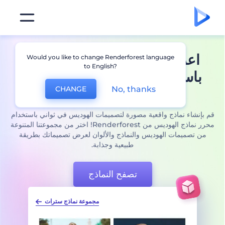
اعرض أسلوب علامتك التجارية
Would you like to change Renderforest language
to English?
باستخدام
محرر نماذج الهوديس
No, thanks
CHANGE
القوي
قم بإنشاء نماذج واقعية مصورة لتصميمات الهوديس في ثواني باستخدام
محرر نماذج الهوديس من Renderforest! اختر من مجموعتنا المتنوعة
من تصميمات الهوديس والنماذج والألوان لعرض تصميماتك بطريقة
طبيعية وجذابة.
تصفح النماذج
ذج سترات
نماذج سترات طويلة الأكمام