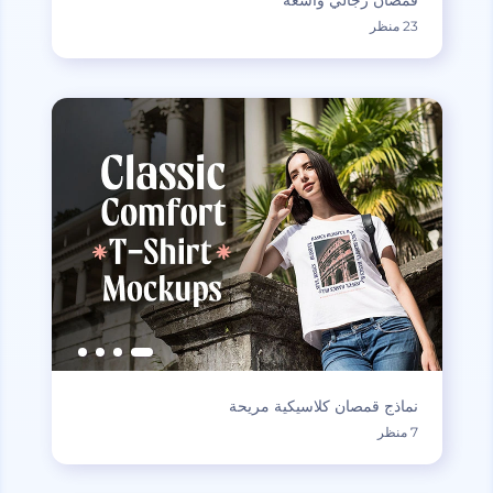
23 منظر
نماذج قمصان كلاسيكية مريحة
7 منظر