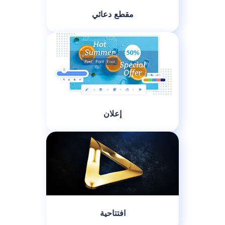
مقطع دعائي
إعلان
افتتاحية