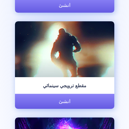
انشئ
مقطع ترويجي سينمائي
انشئ