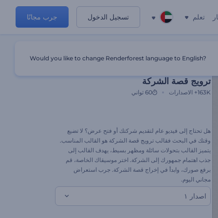
ر
تعلم
تسجيل الدخول
جرب مجانًا
Would you like to change Renderforest language to English?
قالب مميز
ترويج قصة الشركة
163K+
الاصدارات
60 ثواني
هل تحتاج إلى فيديو عام لتقديم شركتك أو فتح عرض؟ لا تضيع
وقتك في البحث فقالب ترويج قصة الشركة هو القالب المناسب.
يتميز القالب بتحولات سائلة ومظهر بسيط، يهدف القالب إلى
جذب اهتمام جمهورك إلى الشركة. اختر موسيقاك الخاصة، قم
برفع صورك، وابدأ في إخراج قصة الشركة. جرب استعراض
مجاني اليوم.
اصدار ١