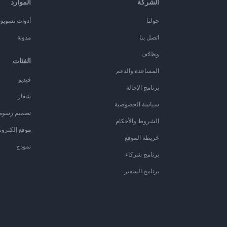
الشركة
الموارد
حولنا
أدوات تسويق ا
اتصل بنا
مدونة
وظائف
الفئات
المساعدة والدعم
فيديو
برنامج الإحالة
شعار
سياسة الخصوصية
تصميم رسوم
الشروط والأحكام
موقع إلكترون
خريطة الموقع
نموذج
برنامج شركاء
برنامج السفير