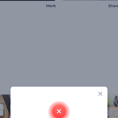
Mark
Shaw