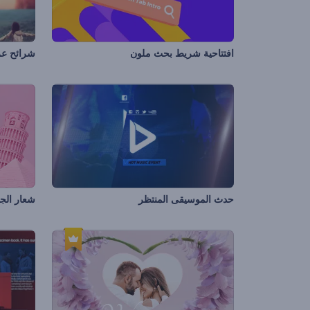
افتتاحية شريط بحث ملون
شرائح عر
حدث الموسيقى المنتظر
شعار الجو