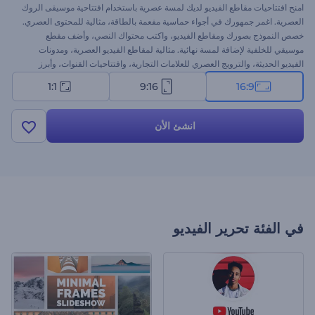
امنح افتتاحيات مقاطع الفيديو لديك لمسة عصرية باستخدام افتتاحية موسيقى الروك
العصرية. اغمر جمهورك في أجواء حماسية مفعمة بالطاقة، مثالية للمحتوى العصري.
خصص النموذج بصورك ومقاطع الفيديو، واكتب محتواك النصي، وأضف مقطع
موسيقي للخلفية لإضافة لمسة نهائية. مثالية لمقاطع الفيديو العصرية، ومدونات
الفيديو الحديثة، والترويج العصري للعلامات التجارية، وافتتاحيات القنوات، وأبرز
لقطات المناسبات، وغيرها. ابدأ الآن واكتشف قدرات العناصر الجمالية العصرية!
1:1
9:16
16:9
انشئ الأن
في الفئة
تحرير الفيديو