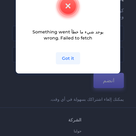
كن من بين أوائل من يستلمون أحدث أخبارنا
وعروضنا
يوجد شيء ما خطأ Something went
wrong. Failed to fetch
Got it
انضم
يمكنك إلغاء اشتراكك بسهولة في أي وقت.
الشركة
حولنا