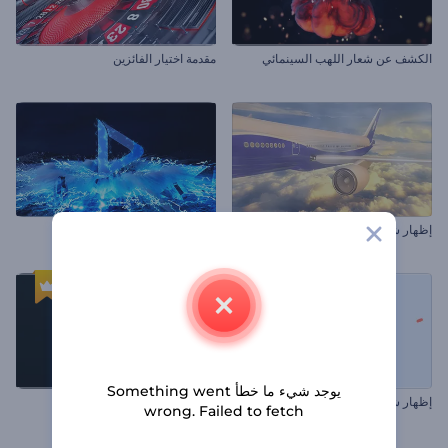
الكشف عن شعار اللهب السينمائي
مقدمة اختيار الفائزين
إظهار شعار الطائرة
افتتاحية صاعقة البرق
يوجد شيء ما خطأ Something went
إظهار شعار في شكل نقاط متحركة
شعار التحلل النشط
wrong. Failed to fetch