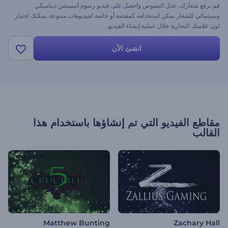
قم برفع شعارك، عدل النصوص واحصل على فيديو رسوم أنيميشن ديناميكي
وسينمائي للشعار يمكن استخدامه كمقدمة أو خاتمة لفيديوهات متنوعة. يمكنك اختيار
لون علامتك التجارية خلال عملية إنشاء الفيديو.
انشئ الأن
مقاطع الفيديو التي تم إنشاؤها باستخدام هذا
القالب
Matthew Bunting
Zachary Hall