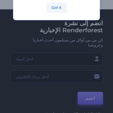
Got it
انضم إلى نشرة
Renderforest الإخبارية
كن من بين أوائل من يستلمون أحدث أخبارنا
وعروضنا
انضم