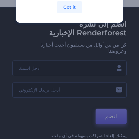
Got it
انضم إلى نشرة
Renderforest الإخبارية
كن من بين أوائل من يستلمون أحدث أخبارنا
وعروضنا
انضم
يمكنك إلغاء اشتراكك بسهولة في أي وقت.