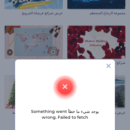
مجموعة الزجاج المتحطم
عرض شرائح فرشاة الجرونج
شرائح عرض الزفاف العصري
عرض شرائح السفر
يوجد شيء ما خطأ Something went
عرض شرائح الإطارات البسيطة
افتتاحية شجرة الكريسماس المزينة
wrong. Failed to fetch