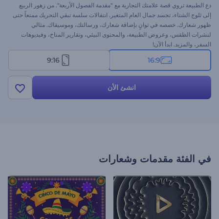
دع الطبيعة تروي قصة علامتك التجارية مع "مقدمة الفصول الأربعة". من زهور الربيع
إلى ثلوج الشتاء، تجسد جمال العام المتغير. انتقالات سلسة تبقي التحريك ممتعاً حتى
ظهور شعارك. خصصه في ثوانٍ بإضافة شعارك، ورسالتك، وموسيقاك. مثالي
لنشرات الطقس، وعروض الطبيعة، والمحتوى البيئي، وتقارير المناخ، وفيديوهات
السفر، والمزيد. ابدأ الآن!
9:16
16:9
انشئ الأن
في الفئة
مقدمات وشعارات