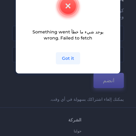
كن من بين أوائل من يستلمون أحدث أخبارنا
وعروضنا
يوجد شيء ما خطأ Something went
wrong. Failed to fetch
Got it
انضم
يمكنك إلغاء اشتراكك بسهولة في أي وقت.
الشركة
حولنا