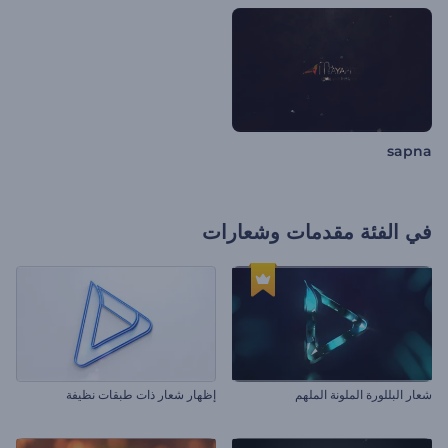
sapna
في الفئة
مقدمات وشعارات
شعار البللورة الملونة الملهم
إظهار شعار ذات طبقات نظيفة