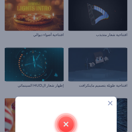
افتتاحية شعار متذبذب
افتتاحية أضواء ديوالي
افتتاحية طويلة بتصميم ماينكرافت
إظهار شعار الHUD السينمائي