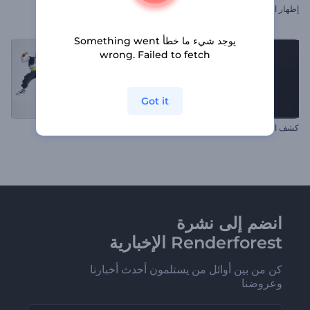
إظهار الشعار عبر السفر بين النجوم
تهاني كرات الكريسماس المتدلية
يوجد شيء ما خطأ Something went
wrong. Failed to fetch
Got it
كشف الشعار بالطبقات الكروية
مقدمة عن رقصات فورتنايت
انضم إلى نشرة
Renderforest الإخبارية
كن من بين أوائل من يستلمون أحدث أخبارنا
وعروضنا